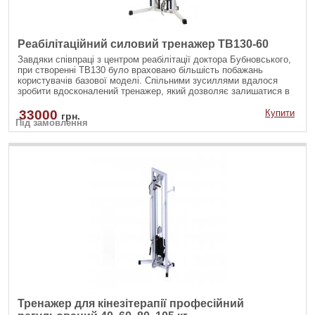
Реабілітаційний силовий тренажер TB130-60
Завдяки співпраці з центром реабілітації доктора Бубновського,
при створенні TB130 було враховано більшість побажань
користувачів базової моделі. Спільними зусиллями вдалося
зробити вдосконалений тренажер, який дозволяє залишатися в
русі тим, хто потребує реабілітації та підтримці фізичної
активності при обмежених можливостях.
33000
Купити
грн.
Під замовлення
Тренажер для кінезітерапії професійний