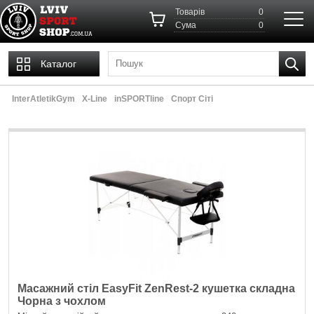
Товарів
0
Cума
0
Каталог
InterAtletikGym
X-Line
inSPORTline
Спорт Сіті
Масажний стіл EasyFit ZenRest-2 кушетка складна
Чорна з чохлом