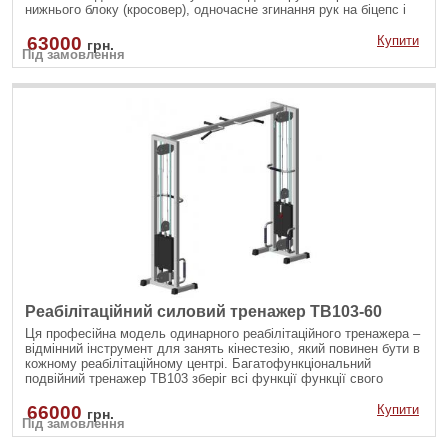
нижнього блоку (кросовер), одночасне згинання рук на біцепс і
інші вправи.
63000
Купити
грн.
Під замовлення
Реабілітаційний силовий тренажер TB103-60
Ця професійна модель одинарного реабілітаційного тренажера –
відмінний інструмент для занять кінестезію, який повинен бути в
кожному реабілітаційному центрі. Багатофункціональний
подвійний тренажер TB103 зберіг всі функції функції свого
попередника – ТВ130, але при цьому має більше можливостей.
66000
Купити
грн.
Під замовлення