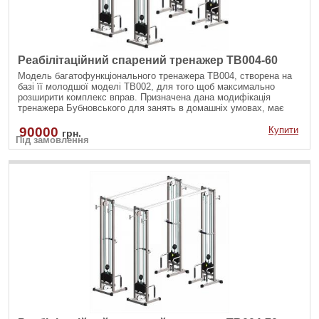
Реабілітаційний спарений тренажер TB004-60
Модель багатофункціонального тренажера TB004, створена на
базі її молодшої моделі TB002, для того щоб максимально
розширити комплекс вправ. Призначена дана модифікація
тренажера Бубновського для занять в домашніх умовах, має
полегшений дизайн і економічно доступніше комерційного
зразка. У ній збережені всі функціональні переваги її
90000
Купити
грн.
Під замовлення
попередника, враховані всі побажання наших партнерів з Центру
реабілітації доктора Бубновського і завдяки спільній співпраці,
вийшло відтворити тренажер для ширшої аудиторії, щоб кожен
бажаючий залишався в русі! Сам тренажер складається з
чотирьох вантажних блоків (від 50 до 100 кг.), Двох перекладин,
тросів і восьми карабінів.