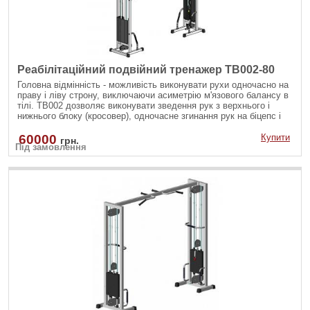
Реабілітаційний подвійний тренажер TB002-80
Головна відмінність - можливість виконувати рухи одночасно на
праву і ліву строну, виключаючи асиметрію м'язового балансу в
тілі. ТВ002 дозволяє виконувати зведення рук з верхнього і
нижнього блоку (кросовер), одночасне згинання рук на біцепс і
інші вправи.
60000
Купити
грн.
Під замовлення