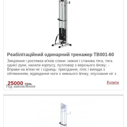
Реабілітаційний одинарний тренажер TB001-60
Зміцнення і розтяжка м'язів спини: нижня і станова тяга, тяга
однієї руки, нахили корпусу, пулловер з верхнього блоку; -
Вправи на м'язи ніг і сідниць: присідання, пліє і випади з
обтяженням, відведення ноги з нижнього блоку, опускання ніг з
верхнього блоку; - Вправи на руки і плечі: згинання рук на біцепс
різними хватами, розгинання рук на трицепс з різноманітними
25000
Купити
грн.
Під замовлення
рукоятями; - Зміцнення м'язів черевного преса: скручування на
прес, бічні нахили убік на косі м'язи як з верхнього так і з
нижнього блоку.