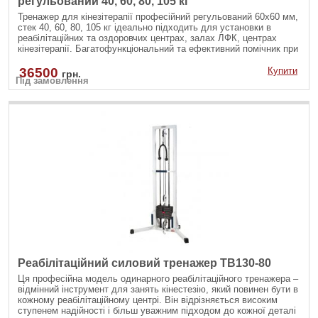
регульований 40, 60, 80, 105 кг
Тренажер для кінезітерапії професійний регульований 60х60 мм,
стек 40, 60, 80, 105 кг ідеально підходить для установки в
реабілітаційних та оздоровчих центрах, залах ЛФК, центрах
кінезітерапії. Багатофункціональний та ефективний помічник при
лікуванні таких захворювань як артрит, остеохондроз, грижі
міжхребетних дисків, сколіоз, артроз, при травмах суглобів,
36500
Купити
грн.
Під замовлення
м’язів та зв'язок. Блокова рама одинарна регульована допоможе
скоріше повернути рухливість, гнучкість тілу та відновить
здоров’я після хірургічних втручань.
Реабілітаційний силовий тренажер TB130-80
Ця професійна модель одинарного реабілітаційного тренажера –
відмінний інструмент для занять кінестезію, який повинен бути в
кожному реабілітаційному центрі. Він відрізняється високим
ступенем надійності і більш уважним підходом до кожної деталі