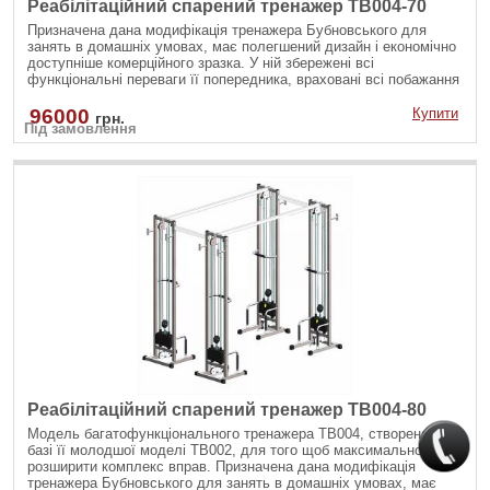
Реабілітаційний спарений тренажер TB004-70
Призначена дана модифікація тренажера Бубновського для
занять в домашніх умовах, має полегшений дизайн і економічно
доступніше комерційного зразка. У ній збережені всі
функціональні переваги її попередника, враховані всі побажання
наших партнерів з Центру реабілітації доктора Бубновського і
завдяки спільній співпраці, вийшло відтворити тренажер для
96000
Купити
грн.
Під замовлення
ширшої аудиторії, щоб кожен бажаючий залишався в русі!
Реабілітаційний спарений тренажер TB004-80
Модель багатофункціонального тренажера TB004, створена на
базі її молодшої моделі TB002, для того щоб максимально
розширити комплекс вправ. Призначена дана модифікація
тренажера Бубновського для занять в домашніх умовах, має