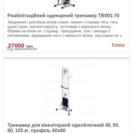
Реабілітаційний одинарний тренажер TB001-70
Зміцнення і розтяжка м'язів спини: нижня і станова тяга, тяга
однієї руки, нахили корпусу, пулловер з верхнього блоку; -
Вправи на м'язи ніг і сідниць: присідання, пліє і випади з
обтяженням, відведення ноги з нижнього блоку, опускання ніг з
верхнього блоку; - Вправи на руки і плечі: згинання рук на біцепс
різними хватами, розгинання рук на трицепс з різноманітними
27000
Купити
грн.
Під замовлення
рукоятями; - Зміцнення м'язів черевного преса: скручування на
прес, бічні нахили убік на косі м'язи як з верхнього так і з
нижнього блоку.
Тренажер для кінезітерапії одноблочний 40, 60,
80, 105 кг, профіль 60х60