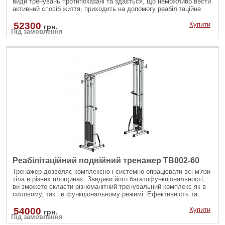
види тренувань протипоказані та здається, що неможливо вести
активний спосіб життя, приходить на допомогу реабілітаційне
устаткування для тренувань по методу С.М. Бубновского
52300
Купити
грн.
Під замовлення
Реабілітаційний подвійний тренажер TB002-60
Тренажер дозволяє комплексно і системно опрацювати всі м'язи
тіла в різних площинах. Завдяки його багатофункціональності,
ви зможете скласти різноманітний тренувальний комплекс як в
силовому, так і в функціональному режимі. Ефективність та
безпечність роботи обумовлена ??бездоганною конструкцією
тренажера і продуманої механікою його роботи.
54000
Купити
грн.
Під замовлення