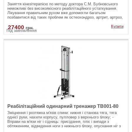
Заняття кінезітерапією по методу доктора С.М. Бубновського
неможливі без високоякісного реабілітаційного устаткування.
Лікування правильним рухом вже допомогли багатьом
позбавитися від таких проблем як остеохондроз, артрит, артроз,
полегшити стан при грижах, болях в спині, головних болях і
прискорити реабілітацію після операцій і травм кістково-м'язової
27400
Купити
грн.
Під замовлення
системи.
Реабілітаційний одинарний тренажер TB001-80
Зміцнення і розтяжка м'язів спини: нижня і станова тяга, тяга
однієї руки, нахили корпусу, пулловер з верхнього блоку; -
Вправи на м'язи ніг і сідниць: присідання, пліє і випади з
обтяженням, відведення ноги з нижнього блоку, опускання ніг з
верхнього блоку; - Вправи на руки і плечі: згинання рук на біцепс