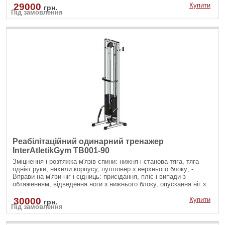
різними хватами, розгинання рук на трицепс з різноманітними
29000
Купити
грн.
Під замовлення
рукоятями; - Зміцнення м'язів черевного преса: скручування на
прес, бічні нахили убік на косі м'язи як з верхнього так і з
нижнього блоку.
Реабілітаційний одинарний тренажер
InterAtletikGym TB001-90
Зміцнення і розтяжка м'язів спини: нижня і станова тяга, тяга
однієї руки, нахили корпусу, пулловер з верхнього блоку; -
Вправи на м'язи ніг і сідниць: присідання, пліє і випади з
обтяженням, відведення ноги з нижнього блоку, опускання ніг з
верхнього блоку; - Вправи на руки і плечі: згинання рук на біцепс
різними хватами, розгинання рук на трицепс з різноманітними
30000
Купити
грн.
Під замовлення
рукоятями; - Зміцнення м'язів черевного преса: скручування на
прес, бічні нахили убік на косі м'язи як з верхнього так і з
нижнього блоку.