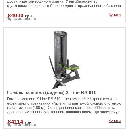
доступніше комерційного зразка. У ній збережені всі
функціональні переваги її попередника, враховані всі побажання
наших партнерів з Центру реабілітації доктора Бубновського і
завдяки спільній співпраці, вийшло відтворити тренажер для
84000
Купити
грн.
Під замовлення
ширшої аудиторії, щоб кожен бажаючий залишався в русі!
Гомілка машина (сидячи) X-Line RS 610
Гомілка-машина X-Line RS 610 – це комерційний тренажер для
ефективного тренування м’язів ніг із вантажоблоковою системою
навантаження (100 кг). Оснащена високоякісною оббивкою та
двошаровим пінополіуретановим наповнювачем, що забезпечує
комфорт і довговічність.
84114
Купити
грн.
Під замовлення