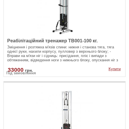
Реабілітаційний тренажер ТВ001-100 кг.
Зміцнення і розтяжка м'язів спини: нижня і станова тяга, тяга
однієї руки, нахили корпусу, пулловер з верхнього блоку; -
Вправи на м'язи ніг і сідниць: присідання, пліє і випади з
обтяженням, відведення ноги з нижнього блоку, опускання ніг з
верхнього блоку; - Вправи на руки і плечі: згинання рук на біцепс
різними хватами, розгинання рук на трицепс з різноманітними
33000
Купити
грн.
Під замовлення
рукоятями; - Зміцнення м'язів черевного преса: скручування на
прес, бічні нахили убік на косі м'язи як з верхнього так і з
нижнього блоку.