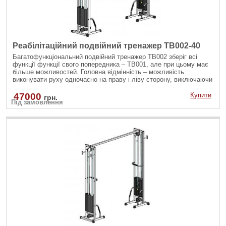
Реабілітаційний подвійний тренажер TB002-40
Багатофункціональний подвійний тренажер TB002 зберіг всі
функції функції свого попередника – ТВ001, але при цьому має
більше можливостей. Головна відмінність – можливість
виконувати руху одночасно на праву і ліву сторону, виключаючи
асиметрію м'язового балансу в тілі. ТВ002 дозволяє виконувати
зведення рук з верхнього і нижнього блоку (кросовер),
47000
Купити
грн.
Під замовлення
одночасне згинання рук на біцепс і інші вправи.