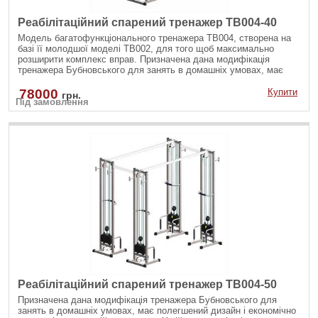
Реабілітаційний спарений тренажер TB004-40
Модель багатофункціонального тренажера TB004, створена на
базі її молодшої моделі TB002, для того щоб максимально
розширити комплекс вправ. Призначена дана модифікація
тренажера Бубновського для занять в домашніх умовах, має
полегшений дизайн і економічно доступніше комерційного
зразка.
78000
Купити
грн.
Під замовлення
Реабілітаційний спарений тренажер TB004-50
Призначена дана модифікація тренажера Бубновського для
занять в домашніх умовах, має полегшений дизайн і економічно