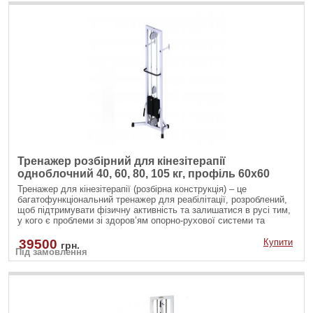
Тренажер розбірний для кінезітерапії
одноблочний 40, 60, 80, 105 кг, профіль 60х60
Тренажер для кінезітерапії (розбірна конструкція) – це
багатофункціональний тренажер для реабілітації, розроблений,
щоб підтримувати фізичну активність та залишатися в русі тим,
у кого є проблеми зі здоров’ям опорно-рухової системи та
обмежені можливості. Такі блокові тренажери можуть
використовуватися в центрах реабілітації та кінезітерапії,
39500
Купити
грн.
Під замовлення
кабінетах лікувальної фізкультури, а також в домашніх умовах
для відновлення і підтримки здоров’я спини та організму в
цілому.