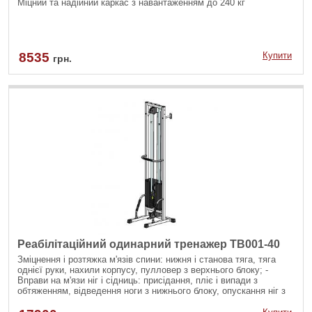
Міцний та надійний каркас з навантаженням до 240 кг
8535
Купити
грн.
Реабілітаційний одинарний тренажер TB001-40
Зміцнення і розтяжка м'язів спини: нижня і станова тяга, тяга
однієї руки, нахили корпусу, пулловер з верхнього блоку; -
Вправи на м'язи ніг і сідниць: присідання, пліє і випади з
обтяженням, відведення ноги з нижнього блоку, опускання ніг з
верхнього блоку; - Вправи на руки і плечі: згинання рук на біцепс
різними хватами, розгинання рук на трицепс з різноманітними