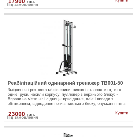
17900
Купити
грн.
Під замовлення
рукоятями; - Зміцнення м'язів черевного преса: скручування на
прес, бічні нахили убік на косі м'язи як з верхнього так і з
нижнього блоку.
Реабілітаційний одинарний тренажер TB001-50
Зміцнення і розтяжка м'язів спини: нижня і станова тяга, тяга
однієї руки, нахили корпусу, пулловер з верхнього блоку; -
Вправи на м'язи ніг і сідниць: присідання, пліє і випади з
обтяженням, відведення ноги з нижнього блоку, опускання ніг з
верхнього блоку; - Вправи на руки і плечі: згинання рук на біцепс
різними хватами, розгинання рук на трицепс з різноманітними
23000
Купити
грн.
Під замовлення
рукоятями; - Зміцнення м'язів черевного преса: скручування на
прес, бічні нахили убік на косі м'язи як з верхнього так і з
нижнього блоку.