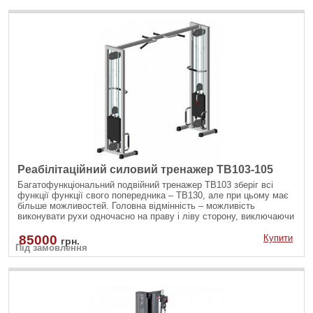
Реабілітаційний силовий тренажер TB103-105
Багатофункціональний подвійний тренажер TB103 зберіг всі
функції функції свого попередника – ТВ130, але при цьому має
більше можливостей. Головна відмінність – можливість
виконувати рухи одночасно на праву і ліву сторону, виключаючи
асиметрію м'язового балансу в тілі. Тренажер дозволяє
виконувати зведення рук з верхнього і нижнього блоку
85000
Купити
грн.
Під замовлення
(кросовер), одночасне згинання рук на біцепс і інші вправи.