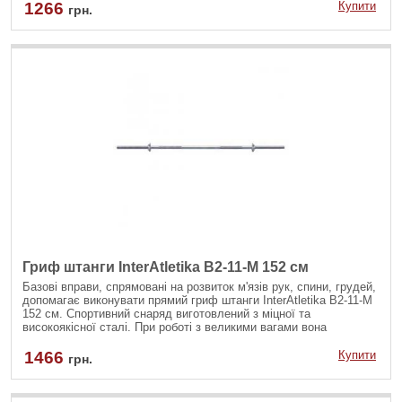
1266
Купити
грн.
Гриф штанги InterAtletika B2-11-M 152 см
Базові вправи, спрямовані на розвиток м'язів рук, спини, грудей,
допомагає виконувати прямий гриф штанги InterAtletika B2-11-M
152 см. Спортивний снаряд виготовлений з міцної та
високоякісної сталі. При роботі з великими вагами вона
допомагає уникнути деформації спортивного обладнання.
1466
Купити
грн.