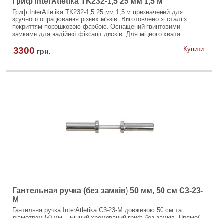
Гриф InterAtletika TK232-1,5 25 мм 1,5 м
Гриф InterAtletika TK232-1,5 25 мм 1,5 м призначений для
зручного опрацювання різних м'язів. Виготовлено зі сталі з
покриттям порошковою фарбою. Оснащений гвинтовими
замками для надійної фіксації дисків. Для міцного хвата
спортивний снаряд має нековзні насічки.
3300
Купити
грн.
Гантельная ручка (без замків) 50 мм, 50 см C3-23-
М
Гантельна ручка InterAtletika C3-23-М довжиною 50 см та
діаметром 50 мм – міцний хромований гриф без замків. Прямої