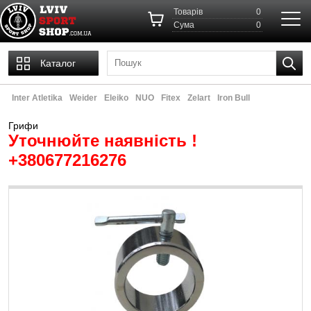
Товарів
0
Cума
0
Каталог
Inter Atletika
Weider
Eleiko
NUO
Fitex
Zelart
Iron Bull
Грифи
Уточнюйте наявність !
+380677216276