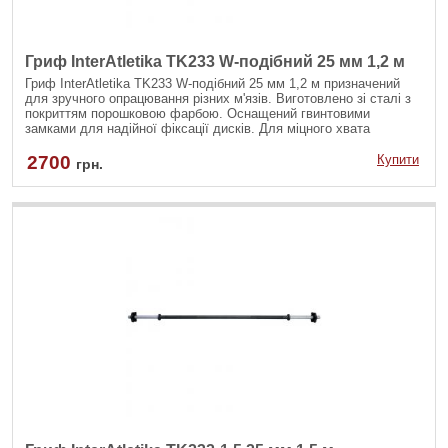
Гриф InterAtletika TK233 W-подібний 25 мм 1,2 м
Гриф InterAtletika TK233 W-подібний 25 мм 1,2 м призначений
для зручного опрацювання різних м'язів. Виготовлено зі сталі з
покриттям порошковою фарбою. Оснащений гвинтовими
замками для надійної фіксації дисків. Для міцного хвата
спортивний снаряд має нековзні насічки.
2700
Купити
грн.