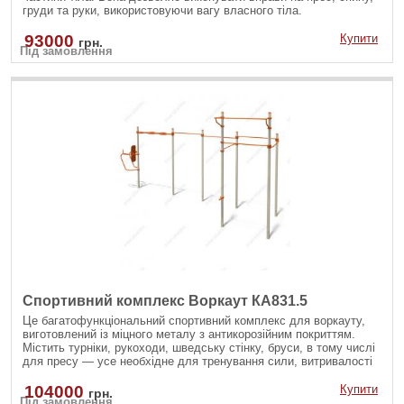
груди та руки, використовуючи вагу власного тіла.
93000
Купити
грн.
Під замовлення
Спортивний комплекс Воркаут КА831.5
Це багатофункціональний спортивний комплекс для воркауту,
виготовлений із міцного металу з антикорозійним покриттям.
Містить турніки, рукоходи, шведську стінку, бруси, в тому числі
для пресу — усе необхідне для тренування сили, витривалості
та координації на свіжому повітрі. Ідеально підходить для
занять як дорослих, так і підлітків.
104000
Купити
грн.
Під замовлення