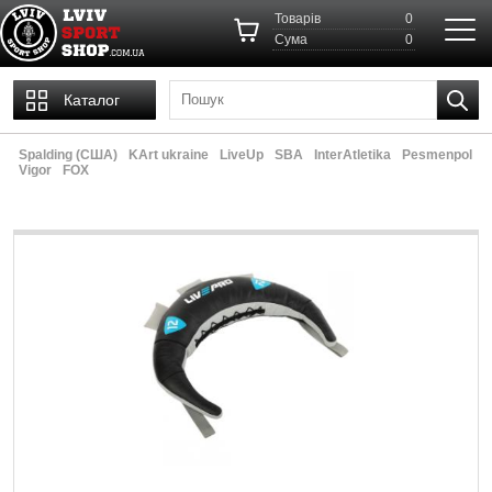
Товарів
0
Cума
0
Каталог
Spalding (США)
KArt ukraine
LiveUp
SBA
InterAtletika
Pesmenpol
Vigor
FOX