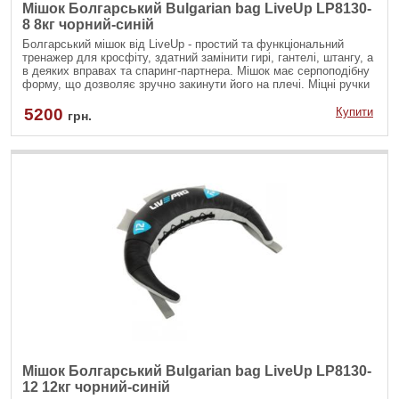
Мішок Болгарський Bulgarian bag LiveUp LP8130-
8 8кг чорний-синій
Болгарський мішок від LiveUp - простий та функціональний
тренажер для кросфіту, здатний замінити гирі, гантелі, штангу, а
в деяких вправах та спаринг-партнера. Мішок має серпоподібну
форму, що дозволяє зручно закинути його на плечі. Міцні ручки
з нейлонової стропи дозволяють виконувати хват із різних
положень, задіяти різні групи м'язів. Для виготовлення
5200
Купити
грн.
болгарського мішка використовується полівінілхлорид –
штучний замінник шкіри підвищеної міцності. Матеріал не
пропускає воду, захищаючи наповнювач від вологи та
деформацій.
Мішок Болгарський Bulgarian bag LiveUp LP8130-
12 12кг чорний-синій