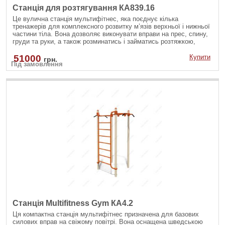
Станція для розтягування КА839.16
Це вулична станція мультифітнес, яка поєднує кілька
тренажерів для комплексного розвитку м’язів верхньої і нижньої
частини тіла. Вона дозволяє виконувати вправи на прес, спину,
груди та руки, а також розминатись і займатись розтяжкою,
використовуючи вагу власного тіла. Конструкція стійка до
атмосферних впливів, тому ідеально підходить для
51000
Купити
грн.
Під замовлення
встановлення у дворах, парках чи на спортивних майданчиках.
Станція Multifitness Gym КА4.2
Ця компактна станція мультифітнес призначена для базових
силових вправ на свіжому повітрі. Вона оснащена шведською