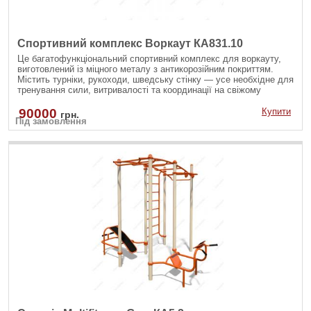
Спортивний комплекс Воркаут КА831.10
Це багатофункціональний спортивний комплекс для воркауту,
виготовлений із міцного металу з антикорозійним покриттям.
Містить турніки, рукоходи, шведську стінку — усе необхідне для
тренування сили, витривалості та координації на свіжому
повітрі. Ідеально підходить для занять як дорослих, так і
підлітків.
90000
Купити
грн.
Під замовлення