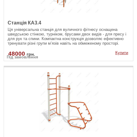
Станція КА3.4
Ця універсальна станція для вуличного фітнесу оснащена
шведською стінкою, турніком, брусами двох видів - для пресу і
для рук та спини. Компактна конструкція дозволяє ефективно
тренувати різні групи м’язів навіть на обмеженому просторі.
Надійні матеріали гарантують безпеку й довговічність під час
щоденних занять.
48000
Купити
грн.
Під замовлення