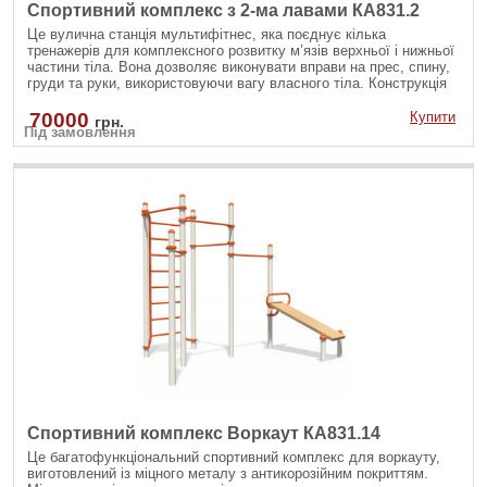
Спортивний комплекс з 2-ма лавами КА831.2
Це вулична станція мультифітнес, яка поєднує кілька
тренажерів для комплексного розвитку м’язів верхньої і нижньої
частини тіла. Вона дозволяє виконувати вправи на прес, спину,
груди та руки, використовуючи вагу власного тіла. Конструкція
стійка до атмосферних впливів, тому ідеально підходить для
встановлення у дворах, парках чи на спортивних майданчиках.
70000
Купити
грн.
Під замовлення
Спортивний комплекс Воркаут КА831.14
Це багатофункціональний спортивний комплекс для воркауту,
виготовлений із міцного металу з антикорозійним покриттям.