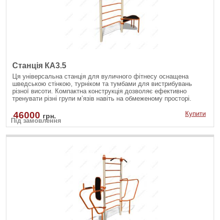
Станція КА3.5
Ця універсальна станція для вуличного фітнесу оснащена
шведською стінкою, турніком та тумбами для вистрибувань
різної висоти. Компактна конструкція дозволяє ефективно
тренувати різні групи м’язів навіть на обмеженому просторі.
Надійні матеріали гарантують безпеку й довговічність під час
щоденних занять.
46000
Купити
грн.
Під замовлення