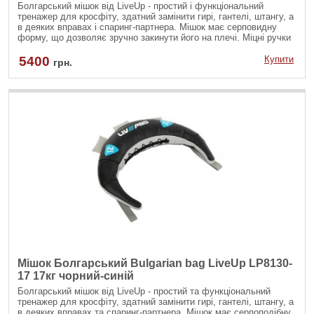
Болгарський мішок від LiveUp - простий і функціональний
тренажер для кросфіту, здатний замінити гирі, гантелі, штангу, а
в деяких вправах і спаринг-партнера. Мішок має серповидну
форму, що дозволяє зручно закинути його на плечі. Міцні ручки
з нейлонової стропи дають змогу виконувати хват із різних
положень, задіяти різні групи м'язів. Для виготовлення
5400
Купити
грн.
болгарського мішка використовується полівінілхлорид - штучний
замінник шкіри підвищеної міцності.
Мішок Болгарський Bulgarian bag LiveUp LP8130-
17 17кг чорний-синій
Болгарський мішок від LiveUp - простий та функціональний
тренажер для кросфіту, здатний замінити гирі, гантелі, штангу, а
в деяких вправах та спаринг-партнера. Мішок має серпоподібну