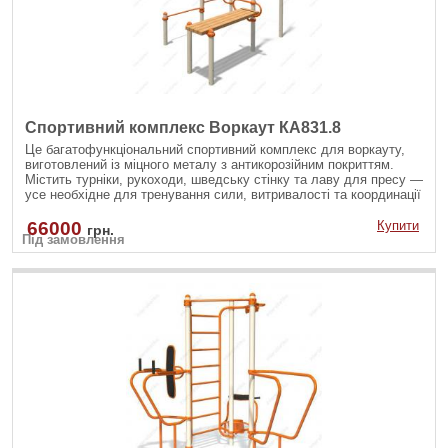
Спортивний комплекс Воркаут КА831.8
Це багатофункціональний спортивний комплекс для воркауту,
виготовлений із міцного металу з антикорозійним покриттям.
Містить турніки, рукоходи, шведську стінку та лаву для пресу —
усе необхідне для тренування сили, витривалості та координації
на свіжому повітрі. Ідеально підходить для занять як дорослих,
так і підлітків.
66000
Купити
грн.
Під замовлення