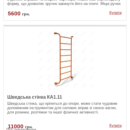
форму, що дозволяє зручно закинути його на плечі. Міцні ручки
з нейлонової стропи дозволяють виконувати хват із різних
положень, задіяти різні групи м'язів. Для виготовлення
5600
Купити
грн.
болгарського мішка використовується полівінілхлорид –
штучний замінник шкіри підвищеної міцності. Матеріал не
пропускає воду, захищаючи наповнювач від вологи та
деформацій.
Шведська стінка КА1.11
Шведська стінка, що кріпиться до опори, може стати чудовим
допоміжним інструментом для силових вправ зі своєю вагою,
для розинки, розтяжки та іншої фізичної активності.
11000
Купити
грн.
Під замовлення