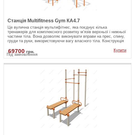
Станція Multifitness Gym КА4.7
Це вулична станція мультифітнес, яка поєднує кілька
тренажерів для комплексного розвитку м’язів верхньої і нижньої
частини тіла. Вона дозволяє виконувати вправи на прес, спину,
груди та руки, використовуючи вагу власного тіла. Конструкція
стійка до атмосферних впливів, тому ідеально підходить для
встановлення у дворах, парках чи на спортивних майданчиках.
69700
Купити
грн.
Під замовлення