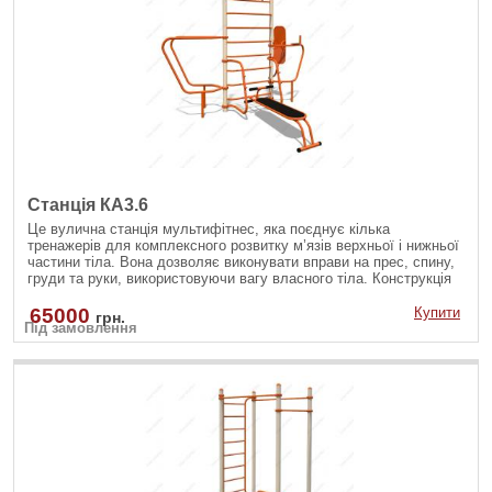
Станція КА3.6
Це вулична станція мультифітнес, яка поєднує кілька
тренажерів для комплексного розвитку м’язів верхньої і нижньої
частини тіла. Вона дозволяє виконувати вправи на прес, спину,
груди та руки, використовуючи вагу власного тіла. Конструкція
стійка до атмосферних впливів, тому ідеально підходить для
встановлення у дворах, парках чи на спортивних майданчиках.
65000
Купити
грн.
Під замовлення