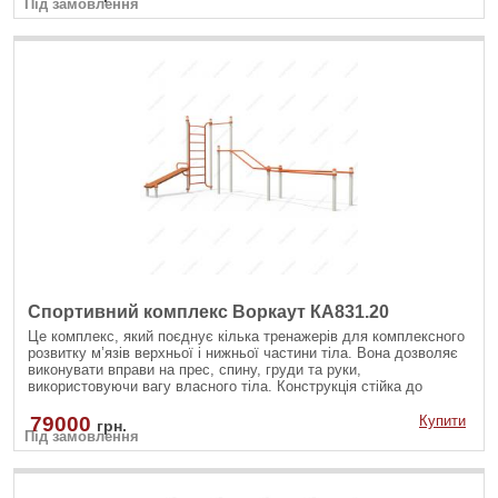
Під замовлення
Спортивний комплекс Воркаут КА831.20
Це комплекс, який поєднує кілька тренажерів для комплексного
розвитку м’язів верхньої і нижньої частини тіла. Вона дозволяє
виконувати вправи на прес, спину, груди та руки,
використовуючи вагу власного тіла. Конструкція стійка до
атмосферних впливів, тому ідеально підходить для
встановлення у дворах, парках чи на спортивних майданчиках.
79000
Купити
грн.
Під замовлення