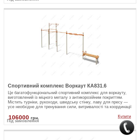
Спортивний комплекс Воркаут КА831.6
Це багатофункціональний спортивний комплекс для воркауту,
виготовлений із міцного металу з антикорозійним покриттям.
Містить турніки, рукоходи, шведську стінку, лаву для пресу —
усе необхідне для тренування сили, витривалості та координації
на свіжому повітрі. Ідеально підходить для занять як дорослих,
так і підлітків.
106000
Купити
грн.
Під замовлення