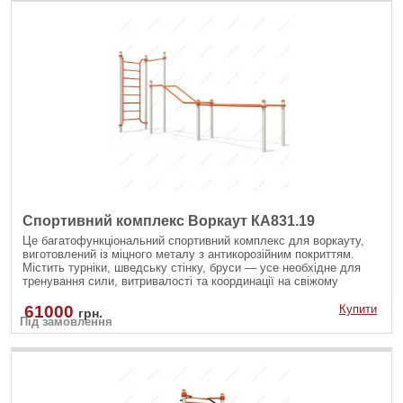
Спортивний комплекс Воркаут КА831.19
Це багатофункціональний спортивний комплекс для воркауту,
виготовлений із міцного металу з антикорозійним покриттям.
Містить турніки, шведську стінку, бруси — усе необхідне для
тренування сили, витривалості та координації на свіжому
повітрі. Ідеально підходить для занять як дорослих, так і
підлітків.
61000
Купити
грн.
Під замовлення