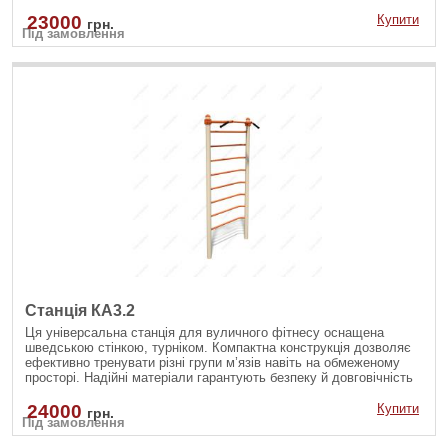
під час щоденних занять.
23000
Купити
грн.
Під замовлення
Станція КА3.2
Ця універсальна станція для вуличного фітнесу оснащена
шведською стінкою, турніком. Компактна конструкція дозволяє
ефективно тренувати різні групи м’язів навіть на обмеженому
просторі. Надійні матеріали гарантують безпеку й довговічність
під час щоденних занять.
24000
Купити
грн.
Під замовлення