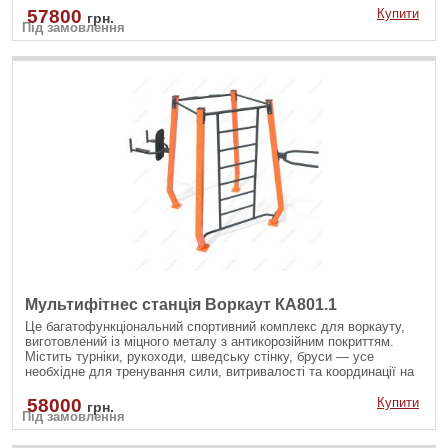
57800
Купити
грн.
Під замовлення
Мультифітнес станція Воркаут КА801.1
Це багатофункціональний спортивний комплекс для воркауту,
виготовлений із міцного металу з антикорозійним покриттям.
Містить турніки, рукоходи, шведську стінку, бруси — усе
необхідне для тренування сили, витривалості та координації на
свіжому повітрі. Ідеально підходить для занять як дорослих, так
і підлітків.
58000
Купити
грн.
Під замовлення