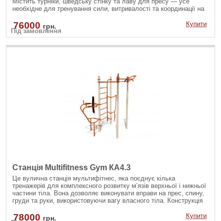
Містить турніки, шведську стінку та лаву для пресу — усе
необхідне для тренування сили, витривалості та координації на
свіжому повітрі. Ідеально підходить для занять як дорослих, так
і підлітків.
76000
Купити
грн.
Під замовлення
Станція Multifitness Gym КА4.3
Це вулична станція мультифітнес, яка поєднує кілька
тренажерів для комплексного розвитку м’язів верхньої і нижньої
частини тіла. Вона дозволяє виконувати вправи на прес, спину,
груди та руки, використовуючи вагу власного тіла. Конструкція
стійка до атмосферних впливів, тому ідеально підходить для
встановлення у дворах, парках чи на спортивних майданчиках.
78000
Купити
грн.