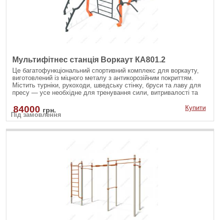
Мультифітнес станція Воркаут КА801.2
Це багатофункціональний спортивний комплекс для воркауту,
виготовлений із міцного металу з антикорозійним покриттям.
Містить турніки, рукоходи, шведську стінку, бруси та лаву для
пресу — усе необхідне для тренування сили, витривалості та
координації на свіжому повітрі. Ідеально підходить для занять
як дорослих, так і підлітків.
84000
Купити
грн.
Під замовлення