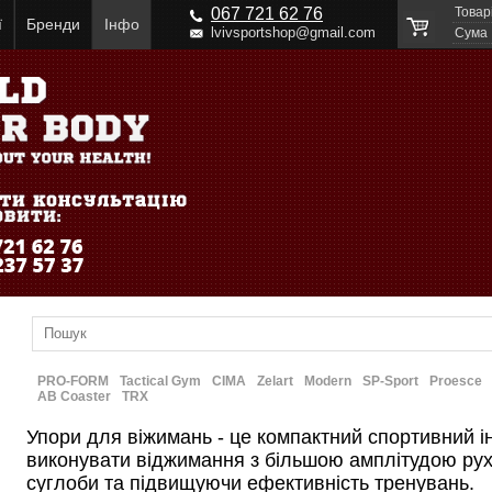
067 721 62 76
Товар
ї
Бренди
Інфо
lvivsportshop@gmail.com
Cума
PRO-FORM
Tactical Gym
CIMA
Zelart
Modern
SP-Sport
Proesce
AB Coaster
TRX
Упори для віжимань - це компактний спортивний і
виконувати віджимання з більшою амплітудою рух
суглоби та підвищуючи ефективність тренувань.