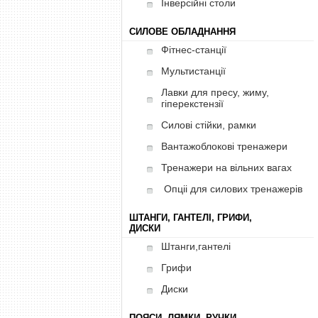
Інверсійні столи
СИЛОВЕ ОБЛАДНАННЯ
Фітнес-станції
Мультистанції
Лавки для пресу, жиму,
гіперекстензії
Силові стійки, рамки
Вантажоблокові тренажери
Тренажери на вільних вагах
Опціі для силових тренажерів
ШТАНГИ, ГАНТЕЛІ, ГРИФИ,
ДИСКИ
Штанги,гантелі
Грифи
Диски
ПОЯСИ, ЛЯМКИ, РУЧКИ,