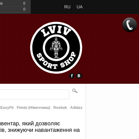
ів
0
RU
UA
0
EasyFit
Finnlo (Німеччина)
Reebok
Adidas
нвентар, який дозволяє
ів, знижуючи навантаження на