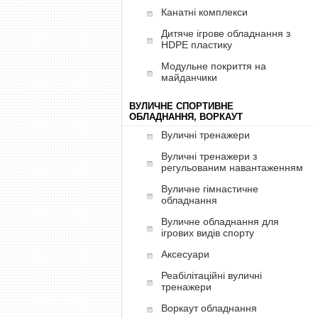
Канатні комплекси
Дитяче ігрове обладнання з
HDPE пластику
Модульне покриття на
майданчики
ВУЛИЧНЕ СПОРТИВНЕ
ОБЛАДНАННЯ, ВОРКАУТ
Вуличні тренажери
Вуличні тренажери з
регульованим навантаженням
Вуличне гімнастичне
обладнання
Вуличне обладнання для
ігрових видів спорту
Аксесуари
Реабілітаційні вуличні
тренажери
Воркаут обладнання