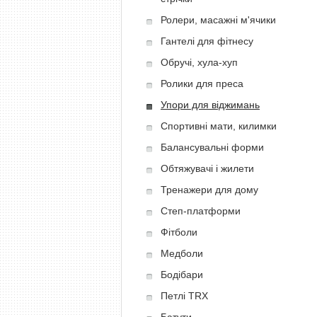
Ролери, масажні м'ячики
Гантелі для фітнесу
Обручі, хула-хуп
Ролики для преса
Упори для віджимань
Спортивні мати, килимки
Балансувальні форми
Обтяжувачі і жилети
Тренажери для дому
Степ-платформи
Фітболи
Медболи
Бодібари
Петлі TRX