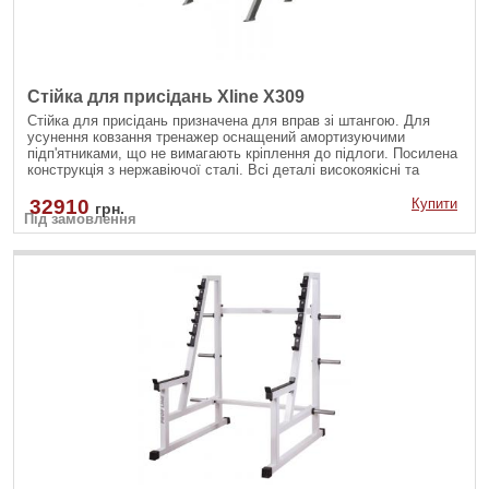
Стійка для присідань Xline X309
Стійка для присідань призначена для вправ зі штангою. Для
усунення ковзання тренажер оснащений амортизуючими
підп'ятниками, що не вимагають кріплення до підлоги. Посилена
конструкція з нержавіючої сталі. Всі деталі високоякісні та
зносостійкі. Матеріал і конструктивні особливості тренажера
дозволяють інтенсивно експлуатувати його більше 12 годин на
32910
Купити
грн.
Під замовлення
добу.