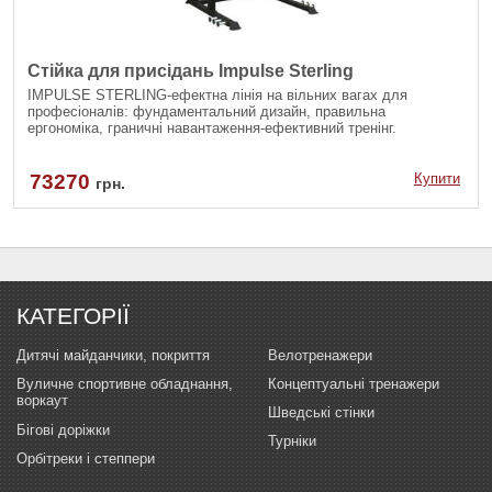
Стійка для присідань Impulse Sterling
IMPULSE STERLING-ефектна лінія на вільних вагах для
професіоналів: фундаментальний дизайн, правильна
ергономіка, граничні навантаження-ефективний тренінг.
73270
Купити
грн.
КАТЕГОРІЇ
Дитячі майданчики, покриття
Велотренажери
Вуличне спортивне обладнання,
Концептуальні тренажери
воркаут
Шведські стінки
Бігові доріжки
Турніки
Орбітреки і степпери