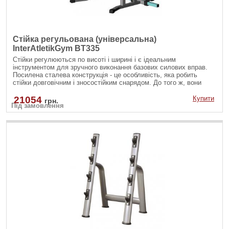
Стійка регульована (універсальна)
InterAtletikGym BT335
Стійки регулюються по висоті і ширині і є ідеальним
інструментом для зручного виконання базових силових вправ.
Посилена сталева конструкція - це особливість, яка робить
стійки довговічним і зносостійким снарядом. До того ж, вони
розроблені з урахуванням всіх потреб користувача, щоб
створювати ідеальні умови для якісного тренування в будь-
21054
Купити
грн.
Під замовлення
якому залі. Призначений для інтенсивної експлуатації 24 години
на добу, 7 днів на тиждень.