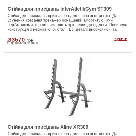
Стійка для присідань InterAtletikGym ST309
Стійка для присідань призначена для вправ зі штангою. Для
усунення ковзання тренажер оснащений амортизуючими
підп'ятниками, що не вимагають кріплення до підлоги. Посилена
конструкція з нержавіючої сталі. Всі деталі високоякісні та
зносостійкі. Матеріал і конструктивні особливості тренажера
дозволяють інтенсивно експлуатувати його більше 12 годин на
33570
Купити
грн.
Під замовлення
добу.
Стійка для присідань Xline XR309
Стійка для присідань призначена для вправ зі штангою. Для