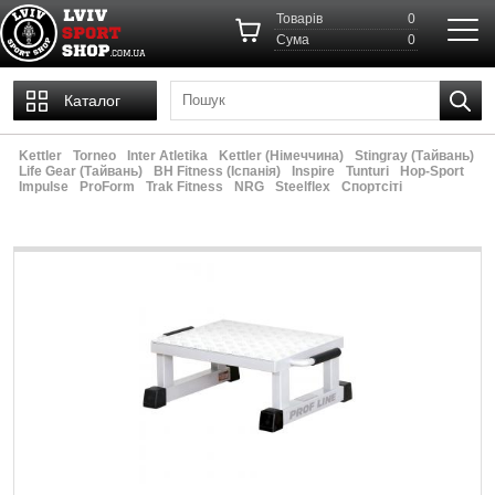
Товарів
0
Cума
0
Каталог
Kettler
Torneo
Inter Atletika
Kettler (Німеччина)
Stingray (Тайвань)
Life Gear (Тайвань)
ВН Fitness (Іспанія)
Inspire
Tunturi
Hop-Sport
Impulse
ProForm
Trak Fitness
NRG
Steelflex
Спортсіті