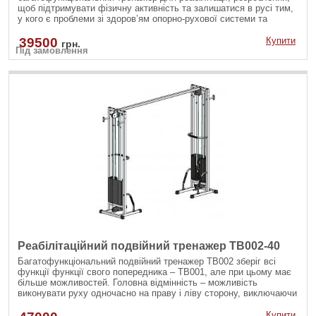
щоб підтримувати фізичну активність та залишатися в русі тим,
у кого є проблеми зі здоров’ям опорно-рухової системи та
обмежені можливості. Такі блокові тренажери можуть
використовуватися в центрах реабілітації та кінезітерапії,
39500
Купити
грн.
Під замовлення
кабінетах лікувальної фізкультури, а також в домашніх умовах
для відновлення і підтримки здоров’я спини та організму в
цілому.
Реабілітаційний подвійний тренажер TB002-40
Багатофункціональний подвійний тренажер TB002 зберіг всі
функції функції свого попередника – ТВ001, але при цьому має
більше можливостей. Головна відмінність – можливість
виконувати руху одночасно на праву і ліву сторону, виключаючи
асиметрію м'язового балансу в тілі. ТВ002 дозволяє виконувати
зведення рук з верхнього і нижнього блоку (кросовер),
Купити