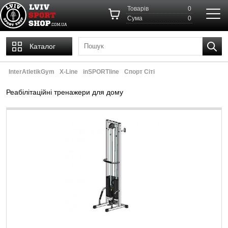
Товарів
0
Cума
0
Каталог
InterAtletikGym
X-Line
inSPORTline
Спорт Сіті
Реабілітаційні тренажери для дому