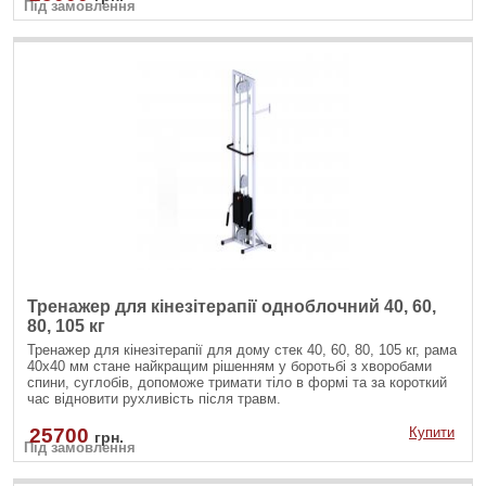
Під замовлення
рукоятями; - Зміцнення м'язів черевного преса: скручування на
прес, бічні нахили убік на косі м'язи як з верхнього так і з
нижнього блоку.
Тренажер для кінезітерапії одноблочний 40, 60,
80, 105 кг
Тренажер для кінезітерапії для дому стек 40, 60, 80, 105 кг, рама
40х40 мм стане найкращим рішенням у боротьбі з хворобами
спини, суглобів, допоможе тримати тіло в формі та за короткий
час відновити рухливість після травм.
25700
Купити
грн.
Під замовлення