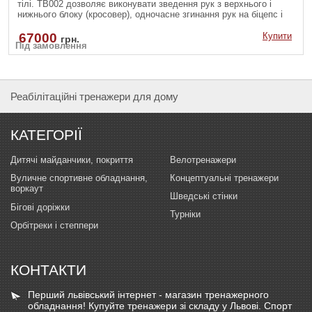
тілі. ТВ002 дозволяє виконувати зведення рук з верхнього і
нижнього блоку (кросовер), одночасне згинання рук на біцепс і
інші вправи.
67000
Купити
грн.
Під замовлення
Реабілітаційні тренажери для дому
КАТЕГОРІЇ
Дитячі майданчики, покриття
Велотренажери
Вуличне спортивне обладнання,
Концептуальні тренажери
воркаут
Шведські стінки
Бігові доріжки
Турніки
Орбітреки і степпери
КОНТАКТИ
Перший львівський інтернет - магазин тренажерного
обладнання! Купуйте тренажери зі складу у Львові. Спорт