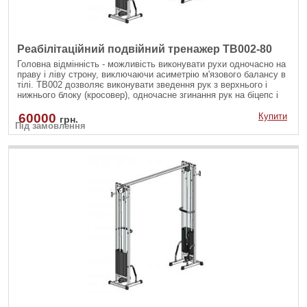
Реабілітаційний подвійний тренажер TB002-80
Головна відмінність - можливість виконувати рухи одночасно на
праву і ліву строну, виключаючи асиметрію м'язового балансу в
тілі. ТВ002 дозволяє виконувати зведення рук з верхнього і
нижнього блоку (кросовер), одночасне згинання рук на біцепс і
інші вправи.
60000
Купити
грн.
Під замовлення