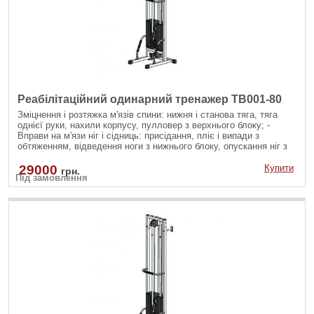
Реабілітаційний одинарний тренажер TB001-80
Зміцнення і розтяжка м'язів спини: нижня і станова тяга, тяга
однієї руки, нахили корпусу, пулловер з верхнього блоку; -
Вправи на м'язи ніг і сідниць: присідання, пліє і випади з
обтяженням, відведення ноги з нижнього блоку, опускання ніг з
верхнього блоку; - Вправи на руки і плечі: згинання рук на біцепс
різними хватами, розгинання рук на трицепс з різноманітними
29000
Купити
грн.
Під замовлення
рукоятями; - Зміцнення м'язів черевного преса: скручування на
прес, бічні нахили убік на косі м'язи як з верхнього так і з
нижнього блоку.