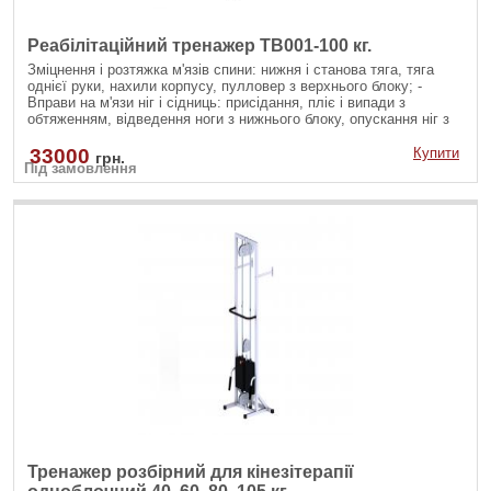
Реабілітаційний тренажер ТВ001-100 кг.
Зміцнення і розтяжка м'язів спини: нижня і станова тяга, тяга
однієї руки, нахили корпусу, пулловер з верхнього блоку; -
Вправи на м'язи ніг і сідниць: присідання, пліє і випади з
обтяженням, відведення ноги з нижнього блоку, опускання ніг з
верхнього блоку; - Вправи на руки і плечі: згинання рук на біцепс
різними хватами, розгинання рук на трицепс з різноманітними
33000
Купити
грн.
Під замовлення
рукоятями; - Зміцнення м'язів черевного преса: скручування на
прес, бічні нахили убік на косі м'язи як з верхнього так і з
нижнього блоку.
Тренажер розбірний для кінезітерапії