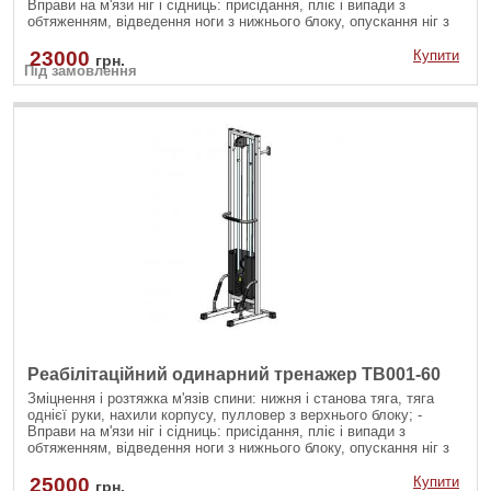
Вправи на м'язи ніг і сідниць: присідання, пліє і випади з
обтяженням, відведення ноги з нижнього блоку, опускання ніг з
верхнього блоку; - Вправи на руки і плечі: згинання рук на біцепс
різними хватами, розгинання рук на трицепс з різноманітними
23000
Купити
грн.
Під замовлення
рукоятями; - Зміцнення м'язів черевного преса: скручування на
прес, бічні нахили убік на косі м'язи як з верхнього так і з
нижнього блоку.
Реабілітаційний одинарний тренажер TB001-60
Зміцнення і розтяжка м'язів спини: нижня і станова тяга, тяга
однієї руки, нахили корпусу, пулловер з верхнього блоку; -
Вправи на м'язи ніг і сідниць: присідання, пліє і випади з
обтяженням, відведення ноги з нижнього блоку, опускання ніг з
верхнього блоку; - Вправи на руки і плечі: згинання рук на біцепс
різними хватами, розгинання рук на трицепс з різноманітними
25000
Купити
грн.