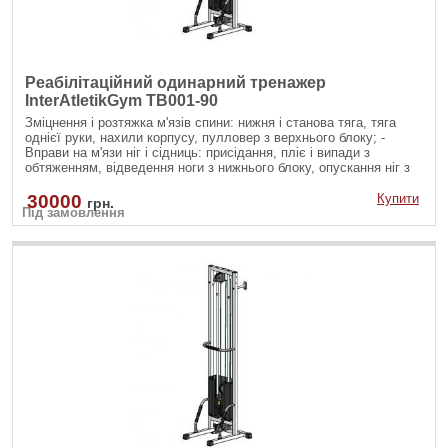
Реабілітаційний одинарний тренажер
InterAtletikGym TB001-90
Зміцнення і розтяжка м'язів спини: нижня і станова тяга, тяга
однієї руки, нахили корпусу, пулловер з верхнього блоку; -
Вправи на м'язи ніг і сідниць: присідання, пліє і випади з
обтяженням, відведення ноги з нижнього блоку, опускання ніг з
верхнього блоку; - Вправи на руки і плечі: згинання рук на біцепс
різними хватами, розгинання рук на трицепс з різноманітними
30000
Купити
грн.
Під замовлення
рукоятями; - Зміцнення м'язів черевного преса: скручування на
прес, бічні нахили убік на косі м'язи як з верхнього так і з
нижнього блоку.