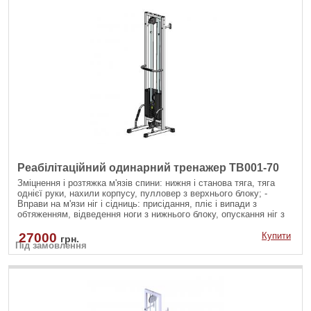
Реабілітаційний одинарний тренажер TB001-70
Зміцнення і розтяжка м'язів спини: нижня і станова тяга, тяга
однієї руки, нахили корпусу, пулловер з верхнього блоку; -
Вправи на м'язи ніг і сідниць: присідання, пліє і випади з
обтяженням, відведення ноги з нижнього блоку, опускання ніг з
верхнього блоку; - Вправи на руки і плечі: згинання рук на біцепс
різними хватами, розгинання рук на трицепс з різноманітними
27000
Купити
грн.
Під замовлення
рукоятями; - Зміцнення м'язів черевного преса: скручування на
прес, бічні нахили убік на косі м'язи як з верхнього так і з
нижнього блоку.