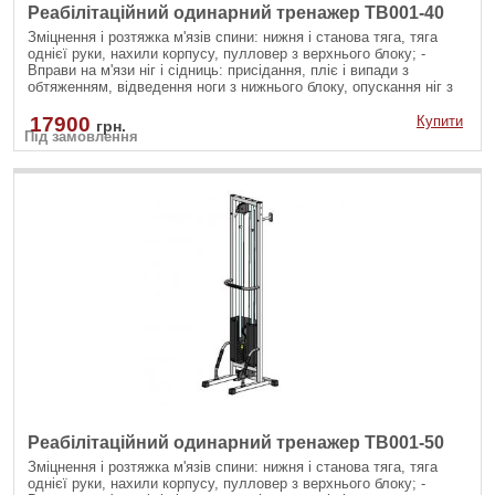
Реабілітаційний одинарний тренажер TB001-40
Зміцнення і розтяжка м'язів спини: нижня і станова тяга, тяга
однієї руки, нахили корпусу, пулловер з верхнього блоку; -
Вправи на м'язи ніг і сідниць: присідання, пліє і випади з
обтяженням, відведення ноги з нижнього блоку, опускання ніг з
верхнього блоку; - Вправи на руки і плечі: згинання рук на біцепс
різними хватами, розгинання рук на трицепс з різноманітними
17900
Купити
грн.
Під замовлення
рукоятями; - Зміцнення м'язів черевного преса: скручування на
прес, бічні нахили убік на косі м'язи як з верхнього так і з
нижнього блоку.
Реабілітаційний одинарний тренажер TB001-50
Зміцнення і розтяжка м'язів спини: нижня і станова тяга, тяга
однієї руки, нахили корпусу, пулловер з верхнього блоку; -