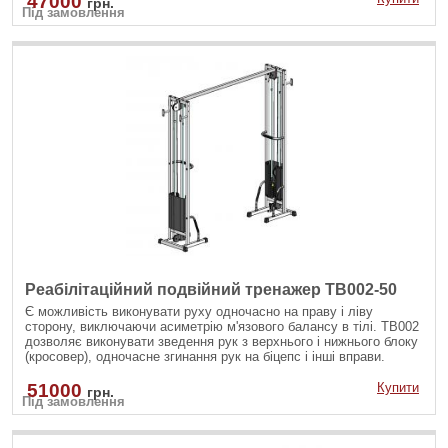
47000
грн.
Під замовлення
одночасне згинання рук на біцепс і інші вправи.
Реабілітаційний подвійний тренажер TB002-50
Є можливість виконувати руху одночасно на праву і ліву
сторону, виключаючи асиметрію м'язового балансу в тілі. ТВ002
дозволяє виконувати зведення рук з верхнього і нижнього блоку
(кросовер), одночасне згинання рук на біцепс і інші вправи.
51000
Купити
грн.
Під замовлення