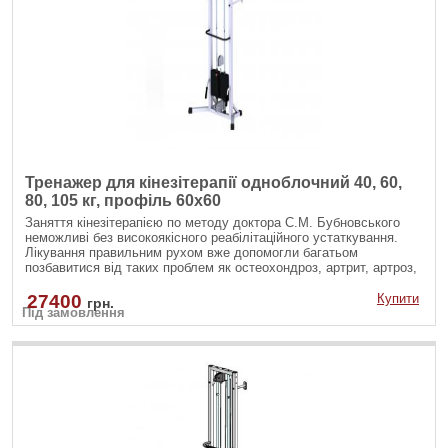
Тренажер для кінезітерапії одноблочний 40, 60,
80, 105 кг, профіль 60х60
Заняття кінезітерапією по методу доктора С.М. Бубновського
неможливі без високоякісного реабілітаційного устаткування.
Лікування правильним рухом вже допомогли багатьом
позбавитися від таких проблем як остеохондроз, артрит, артроз,
полегшити стан при грижах, болях в спині, головних болях і
прискорити реабілітацію після операцій і травм кістково-м'язової
27400
Купити
грн.
Під замовлення
системи.