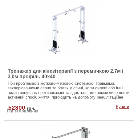
Тренажер для кінезітерапії з перемичкою 2,7м і
3,0м профіль 40х40
При проблемах з кістково-м'язовою системою, травмами,
захворюваннями серця та болях у спині, коли силові або інші
види тренувань протипоказані та здається, що неможливо вести
активний спосіб життя, приходить на допомогу реабілітаційне
устаткування для тренувань по методу С.М. Бубновского
52300
Купити
грн.
Під замовлення