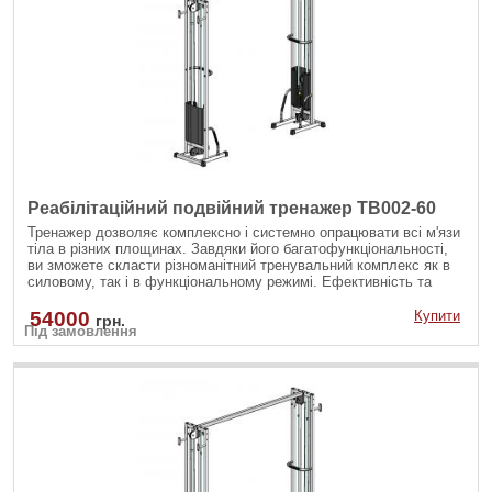
Реабілітаційний подвійний тренажер TB002-60
Тренажер дозволяє комплексно і системно опрацювати всі м'язи
тіла в різних площинах. Завдяки його багатофункціональності,
ви зможете скласти різноманітний тренувальний комплекс як в
силовому, так і в функціональному режимі. Ефективність та
безпечність роботи обумовлена ??бездоганною конструкцією
тренажера і продуманої механікою його роботи.
54000
Купити
грн.
Під замовлення