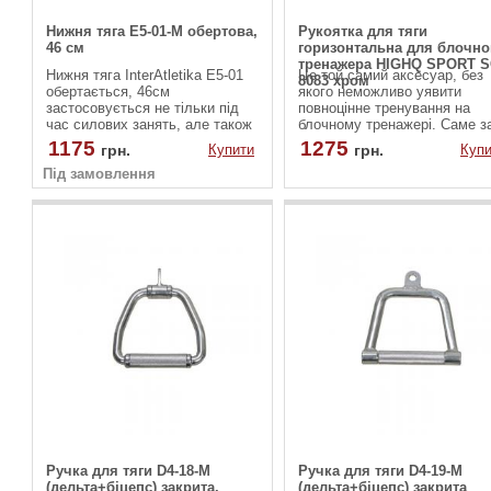
Нижня тяга E5-01-M обертова,
Рукоятка для тяги
46 см
горизонтальна для блочно
тренажера HIGHQ SPORT S
Нижня тяга InterAtletika Е5-01
Це той самий аксесуар, без
8083 хром
обертається, 46см
якого неможливо уявити
застосовується не тільки під
повноцінне тренування на
час силових занять, але також
блочному тренажері. Саме з
і для фізкультури, або
допомогою прямої рукояті
1175
1275
грн.
Купити
грн.
Купи
аеробіки. Для надійного і
виконуються класичні вправ
Під замовлення
міцного хвата ручки
на біцепс та трицепс: згинан
обрезиненного. Це забезпечить
та розгинання на нижньому 
зручну і комфортну
верхньому блоці. Але її
тренування.
потенціал цим не обмежуєть
Ручка для тяги D4-18-M
Ручка для тяги D4-19-M
(дельта+біцепс) закрита,
(дельта+біцепс) закрита