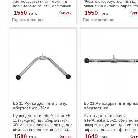
застосовується не тільки під
46см застосовується як під 
час силових занять, але також
виконання силових вправ, та
і для фізкультури, або
при заняттях фітнесом, або
1550
1550
грн.
Купити
грн.
Купи
аеробіки. Конструкція має
фізкультурою. Є можливість
Під замовлення
подвійну форму. Вона
Під замовлення
обертання. Довжина ручки
застосовується під час тяги
становить 46 сантиметрів.
сидячи знизу. Присутня
Форма ручки пряма, а на кін
можливість обертання. В якості
розміщені спеціальні
основи використана
фіксатори, щоб не зсковзув
високоякісна сталь. Є покриття
руки.
проти іржі.
E5-11 Ручка для тяги знизу,
E5-21 Ручка для тяги прям
обертається, 30см
обертається
Ручка для тяги InterAtletika Е5-
Ручка для тяги пряма
11 (трицепс), що обертається,
InterAtletika Е5-21 обертаєть
30см застосовується як під час
використовується для сило
виконання силових вправ, так і
вправ, для занять фітнесом,
при заняттях фітнесом, або
або ж фізкультурою.
1580
1640
грн.
Купити
грн.
Купи