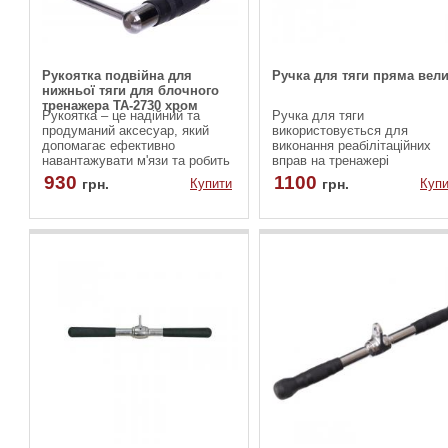
Рукоятка подвійна для
Ручка для тяги пряма вел
нижньої тяги для блочного
тренажера TA-2730 хром
Рукоятка – це надійний та
Ручка для тяги
продуманий аксесуар, який
використовується для
допомагає ефективно
виконання реабілітаційних
навантажувати м'язи та робить
вправ на тренажері
вправи максимально
Бубновського. В основному
930
1100
грн.
Купити
грн.
Купи
комфортними. Вузький
застосовується для тяги з
паралельний хват активізує
верхнього блоку, що дозвол
м'язи спини з особливою
зміцнити найширші м'язи спи
точністю, допомагаючи
трапеції і дельтовидних м'язі
концентруватися на техніці
руху та мінімізувати
навантаження на суглоби.
Саме з таким хватом особливо
добре опрацьовуються
внутрішні частини найширших і
створюється бажаний V-
подібний силует торсу.