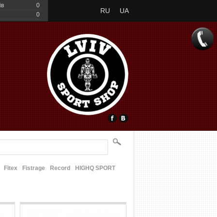
ів
0
RU
UA
0
Fitex
Fistrage
Record
HIGHQ SPORT