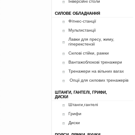
Інверсійні столи
СИЛОВЕ ОБЛАДНАННЯ
Фітнес-станції
Мультистанції
Лавки для пресу, жиму,
гіперекстензії
Силові стійки, рамки
Вантажоблокові тренажери
Тренажери на вільних вагах
Опціі для силових тренажерів
ШТАНГИ, ГАНТЕЛІ, ГРИФИ,
ДИСКИ
Штанги,гантелі
Грифи
Диски
ПОЯСИ, ЛЯМКИ, РУЧКИ,