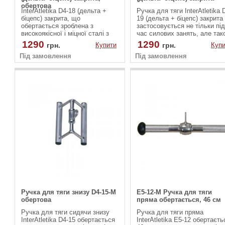
обертова
InterAtletika D4-18 (дельта +
Ручка для тяги InterAtletika 
біцепс) закрита, що
19 (дельта + біцепс) закрита
обертається зроблена з
застосовується не тільки під
високоякісної і міцної сталі з
час силових занять, але так
покриттям проти іржі. Вона
і для фізкультури, або
1290
1290
грн.
Купити
грн.
Купи
застосовується не тільки під
аеробіки. Вона зроблена з
Під замовлення
час силових занять, але також
Під замовлення
високоякісної і міцної сталі з
і для фізкультури, або
покриттям проти іржі.
аеробіки. Конструкція має
замкнуту форму.
Ручка для тяги знизу D4-15-M
E5-12-M Ручка для тяги
обертова
пряма обертається, 46 см
Ручка для тяги сидячи знизу
Ручка для тяги пряма
InterAtletika D4-15 обертається
InterAtletika Е5-12 обертаєть