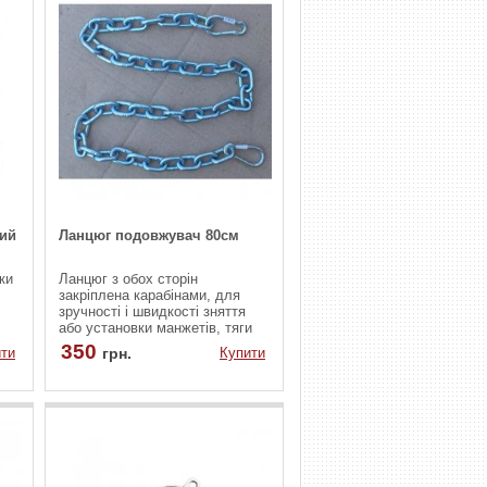
ний
Ланцюг подовжувач 80см
ки
Ланцюг з обох сторін
закріплена карабінами, для
зручності і швидкості зняття
або установки манжетів, тяги
к і
або петельной ручки
350
ти
грн.
Купити