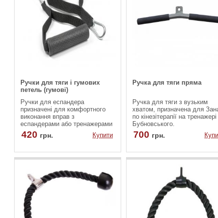
Ручки для тяги і гумових
Ручка для тяги пряма
петель (гумові)
Ручки для еспандера
Ручка для тяги з вузьким
призначені для комфортного
хватом, призначена для Зана
виконання вправ з
по кінезітерапії на тренажері
еспандерами або тренажерами
Бубновського.
блокової тяги. На ручках для
420
700
грн.
Купити
грн.
Купи
еспандера встановлений
міцний карабін з шарніром. Така
система фіксації дозволяє
швидко встановлювати ручки
на необхідний тренажер,
еспандер або гумову петлю.
Ручки виконані з щільних
поліестерних стрічок, міцного
пластику і зносостійкої гуми.