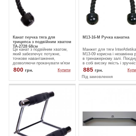
Канат гнучка тяга для
M13-16-М Ручка канатна
трицепса з подвійним хватом
TA-2728 68см
Це канат з подвійним хватом,
Манжет для тяги InterAtletik
який забезпечує потужне,
M13-09 корисна і незамінна р
точкове навантаження,
в тренажерному залі. Поєдн
дозволяючи прокачувати м'язи
в собі високу якість і зручні
ефективно та безпечно.
використання. Колір: чорний
800
885
грн.
Купити
грн.
Купи
Особливо незамінний він у
вправах на жим вниз для
Під замовлення
трицепса, тяги до підборіддя та
вправ на задню дельту в
кросовері.