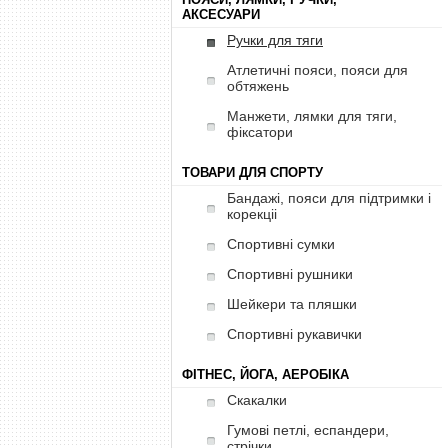
АКСЕСУАРИ
Ручки для тяги
Атлетичні пояси, пояси для
обтяжень
Манжети, лямки для тяги,
фіксатори
ТОВАРИ ДЛЯ СПОРТУ
Бандажі, пояси для підтримки і
корекціі
Спортивні сумки
Спортивні рушники
Шейкери та пляшки
Спортивні рукавички
ФІТНЕС, ЙОГА, АЕРОБІКА
Скакалки
Гумові петлі, еспандери,
стрічки