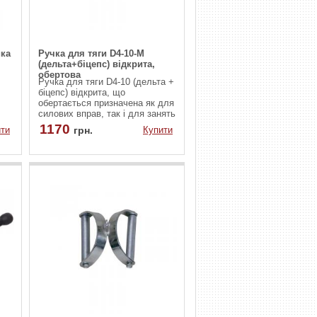
ика
Ручка для тяги D4-10-M
(дельта+біцепс) відкрита,
обертова
Ручка для тяги D4-10 (дельта +
біцепс) відкрита, що
обертається призначена як для
силових вправ, так і для занять
фізкультурою і аеробікою.
1170
ти
грн.
Купити
Спортивне устаткування надає
яє
можливість виконувати вправи
ни,
на біцепс і на дельту.
в