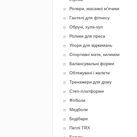
Ролери, масажні м'ячики
Гантелі для фітнесу
Обручі, хула-хуп
Ролики для преса
Упори для віджимань
Спортивні мати, килимки
Балансувальні форми
Обтяжувачі і жилети
Тренажери для дому
Степ-платформи
Фітболи
Медболи
Бодібари
Петлі TRX