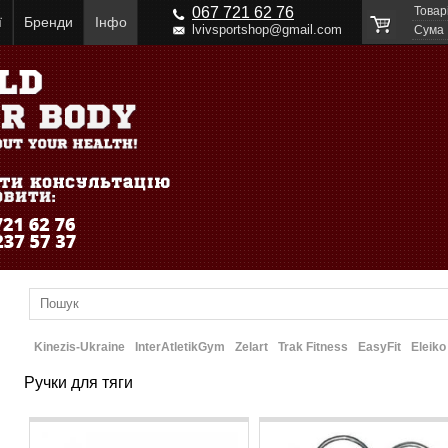
067 721 62 76
Товар
ї
Бренди
Інфо
lvivsportshop@gmail.com
Cума
Kinezis-Ukraine
InterAtletikGym
Zelart
Trak Fitness
EasyFit
Eleiko
Ручки для тяги