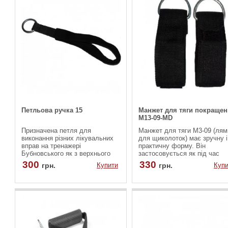
Петльова ручка 15
Манжет для тяги покраще
M13-09-MD
Призначена петля для
Манжет для тяги М3-09 (лям
виконання різних лікувальних
для щиколоток) має зручну і
вправ на тренажері
практичну форму. Він
Бубновського як з верхнього
застосовується як під час
блоку так і з нижнього.
виконання силових вправ, та
300
330
грн.
Купити
грн.
Купи
при заняттях фітнесом, або
фізкультурою.