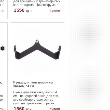
час
для тренувань у тренажерному
к і
залі та вдома. Цей інструмент
спеціально розроблений для
1550
ти
грн.
Купити
виконання різноманітних тяг,
що дозволяє ефективно
опрацьовувати м'язи спини,
цях
плечей та рук. Завдяки своїй
ергономічній формі та надійній
али
конструкції, ручка забезпечує
комфорт та безпеку при
виконанні вправ.
а,
Ручка для тяги широким
хватом 54 см
Ручка для тяги завдовжки 54
ся
см - це чудовий вибір для тих,
вих
хто серйозно ставиться до
силових тренувань і прагне
максимальних результатів. Цей
1660
ти
грн.
Купити