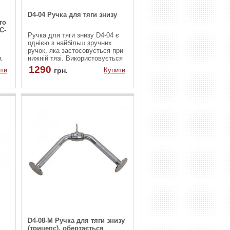
D4-04 Ручка для тяги знизу
го
C-
Ручка для тяги знизу D4-04 є
однією з найбільш зручних
ручок, яка застосовується при
а
нижній тязі. Використовується
не тільки під час силових
1290
ти
грн.
Купити
и
занять, але також і для
ня
фізкультури, або аеробіки.
та
Матеріал, що використаний
для ручки, високоякісний і
ся.
зносостійкий.
D4-08-М Ручка для тяги знизу
(трицепс), обертається