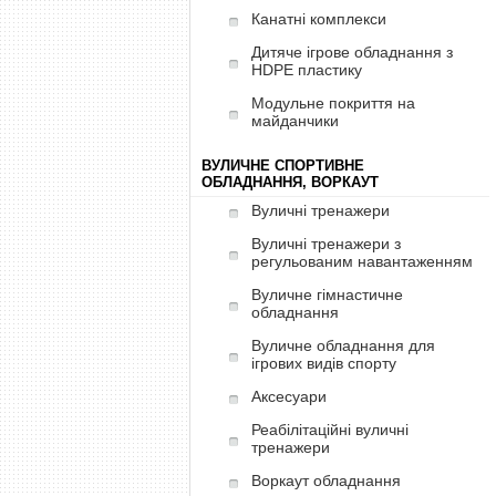
Канатні комплекси
Дитяче ігрове обладнання з
HDPE пластику
Модульне покриття на
майданчики
ВУЛИЧНЕ СПОРТИВНЕ
ОБЛАДНАННЯ, ВОРКАУТ
Вуличні тренажери
Вуличні тренажери з
регульованим навантаженням
Вуличне гімнастичне
обладнання
Вуличне обладнання для
ігрових видів спорту
Аксесуари
Реабілітаційні вуличні
тренажери
Воркаут обладнання