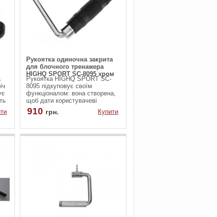
Рукоятка одиночна закрита
для блочного тренажера
HIGHQ SPORT SC-8095 хром
a
Рукоятка HIGHQ SPORT SC-
іч
8095 підкуповує своїм
ує
функціоналом: вона створена,
сть
щоб дати користувачеві
свободу руху та максимум
910
ти
грн.
Купити
м'язового скорочення у
кожному повторенні. Її головна
перевага – це можливість
виконувати односторонні
вправи з індивідуальним
навантаженням на кожну руку,
зберігаючи правильну
траєкторію руху та збільшуючи
амплітуду. Це особливо
актуально для спортсменів, які
прагнуть симетричного
опрацювання м'язів, а також
для тих, хто хоче підвищити
ефективність тренування без
перевантаження суглобів.