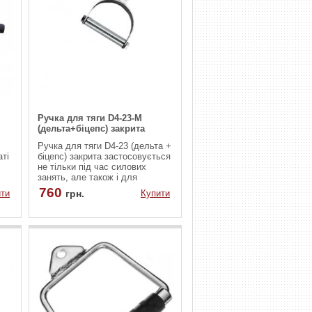
Ручка для тяги D4-23-M
(дельта+біцепс) закрита
Ручка для тяги D4-23 (дельта +
ті
біцепс) закрита застосовується
не тільки під час силових
занять, але також і для
фізкультури, або аеробіки. Для
760
ти
грн.
Купити
надійного і міцного хвата на
ручці є насічки, що
перешкоджають ковзанню руки.
Це забезпечить зручну і
комфортну тренування.