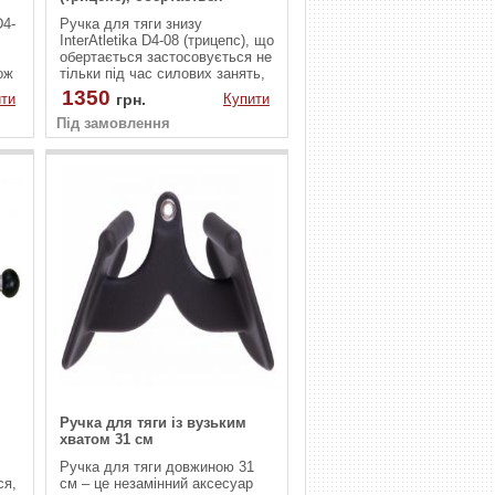
D4-
Ручка для тяги знизу
InterAtletika D4-08 (трицепс), що
обертається застосовується не
ож
тільки під час силових занять,
але також і для фізкультури,
1350
ти
грн.
Купити
або аеробіки. Конструкція має
Під замовлення
вигнуту форму. Для надійного і
міцного хвата на ручках є
насічки. Це забезпечить зручну
і комфортну тренування. В
якості основи для конструкції
використана високоякісна
сталь. Є покриття проти іржі.
Ручка для тяги із вузьким
хватом 31 см
Ручка для тяги довжиною 31
ся,
см – це незамінний аксесуар