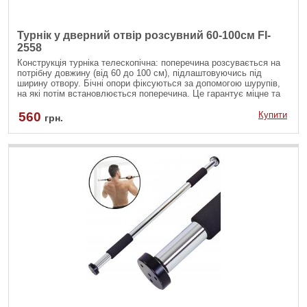
Турнік у дверний отвір розсувний 60-100см FI-
2558
Конструкція турніка телескопічна: поперечина розсувається на
потрібну довжину (від 60 до 100 см), підлаштовуючись під
ширину отвору. Бічні опори фіксуються за допомогою шурупів,
на які потім встановлюється поперечина. Це гарантує міцне та
стійке кріплення, що особливо важливо при виконанні
інтенсивних вправ. Більше того, надійність фіксації дозволяє
560
Купити
грн.
використовувати турнік не тільки для підтягувань, а й як основу
для підвішування додаткового обладнання.