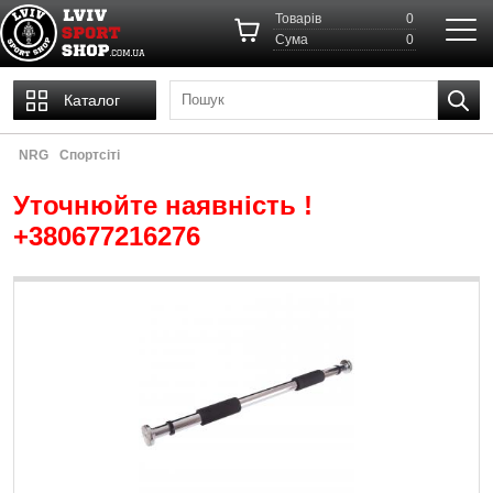
Товарів
0
Cума
0
Каталог
NRG
Спортсіті
Уточнюйте наявність !
+380677216276