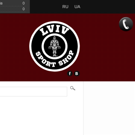
ів
0
RU
UA
0