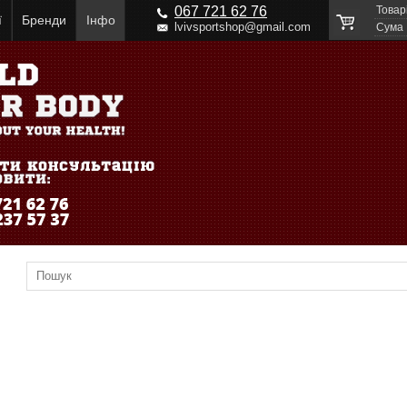
067 721 62 76
Товар
ї
Бренди
Інфо
lvivsportshop@gmail.com
Cума