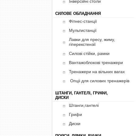
Інверсійні столи
СИЛОВЕ ОБЛАДНАННЯ
Фітнес-станції
Мультистанції
Лавки для пресу, жиму,
гіперекстензії
Силові стійки, рамки
Вантажоблокові тренажери
Тренажери на вільних вагах
Опціі для силових тренажерів
ШТАНГИ, ГАНТЕЛІ, ГРИФИ,
ДИСКИ
Штанги,гантелі
Грифи
Диски
ПОЯСИ, ЛЯМКИ, РУЧКИ,