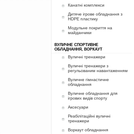
Канатні комплекси
Дитяче ігрове обладнання з
HDPE пластику
Модульне покриття на
майданчики
ВУЛИЧНЕ СПОРТИВНЕ
ОБЛАДНАННЯ, ВОРКАУТ
Вуличні тренажери
Вуличні тренажери з
регульованим навантаженням
Вуличне гімнастичне
обладнання
Вуличне обладнання для
ігрових видів спорту
Аксесуари
Реабілітаційні вуличні
тренажери
Воркаут обладнання