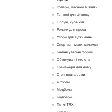
Ролери, масажні м'ячики
Гантелі для фітнесу
Обручі, хула-хуп
Ролики для преса
Упори для віджимань
Спортивні мати, килимки
Балансувальні форми
Обтяжувачі і жилети
Тренажери для дому
Степ-платформи
Фітболи
Медболи
Бодібари
Петлі TRX