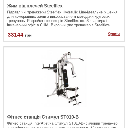
Жим від плечей Steelflex
Гідравлічні тренажери Steelflex Hydraulic Line-ідеальне рішення
для комерційних залів з використанням методики кругових
тренувань. Розробка тренажерів Steelflex-штаб-квартира і
інженерний офіс в США. Виробництво тренажерів Steelflex-
Тайвань.
33144
Купити
грн.
Фітнес станція Стимул ST010-B
Фітнес станція InterAtletika Стимул ST010-B- силовий тренажер
для ефективних тренувань в домашніх умовах. Спортінвентар