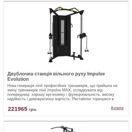
Двублочна станція вільного руху Impulse
Evolution
Нова генерація лінії професійних тренажерів, що прийшла на
зміну тренажерів лінії Impulse MAX, успадкувала від
попередниці: хорошу ергономіку і функціональність, високу
надійність і демократичну вартість. Рестайлінг торкнувся в
основному екстер'єр тренажера і обшивку м'яких деталей. Добре
збалансована за складом лінія IMPULSE EVOLUTION включає в
221965
Купити
грн.
себе всі необхідні тренажери для базового тренінгу і гармонійно
впишеться у фітнес-центр будь-якого рівня.