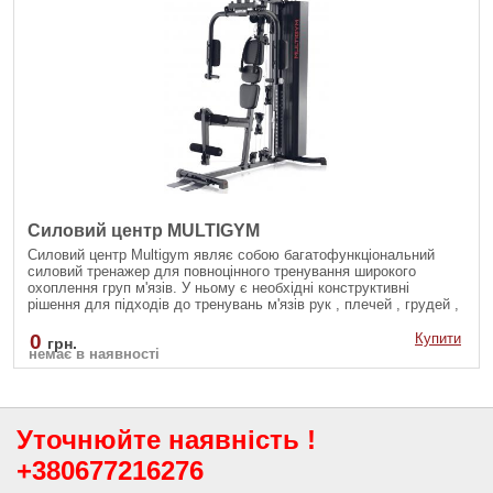
Силовий центр MULTIGYM
Силовий центр Multigym являє собою багатофункціональний
силовий тренажер для повноцінного тренування широкого
охоплення груп м'язів. У ньому є необхідні конструктивні
рішення для підходів до тренувань м'язів рук , плечей , грудей ,
спини , ніг , і преса.
0
Купити
грн.
немає в наявності
Уточнюйте наявність !
+380677216276