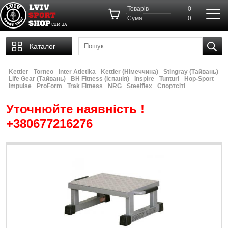
Товарів
0
Cума
0
Каталог
Kettler
Torneo
Inter Atletika
Kettler (Німеччина)
Stingray (Тайвань)
Life Gear (Тайвань)
ВН Fitness (Іспанія)
Inspire
Tunturi
Hop-Sport
Impulse
ProForm
Trak Fitness
NRG
Steelflex
Спортсіті
Уточнюйте наявність !
+380677216276