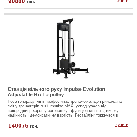
90800
Купити
грн.
експлуатувати його у невеликих спортивних залах.
Станція вільного руху Impulse Evolution
Adjustable Hi / Lo pulley
Нова генерація лінії професійних тренажерів, що прийшла на
зміну тренажерів лінії Impulse MAX, успадкувала від
попередниці: хорошу ергономіку і функціональність, високу
надійність і демократичну вартість. Рестайлінг торкнувся в
основному екстер'єр тренажера і обшивку м'яких деталей. Добре
збалансована за складом лінія IMPULSE EVOLUTION включає в
140075
Купити
грн.
себе всі необхідні тренажери для базового тренінгу і гармонійно
впишеться у фітнес-центр будь-якого рівня.