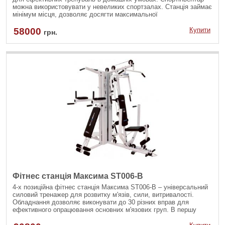
можна використовувати у невеликих спортзалах. Станція займає
мінімум місця, дозволяє досягти максимальної
результативності. Ефективна для підтримки спортивної форми
чоловіків та жінок. Фітнес станція Стимул від компанії “Інтер
58000
Купити
грн.
Атлетика
Фітнес станція Максима ST006-B
4-х позиційна фітнес станція Максима ST006-B – універсальний
силовий тренажер для розвитку м'язів, сили, витривалості.
Обладнання дозволяє виконувати до 30 різних вправ для
ефективного опрацювання основних м'язових груп. В першу
чергу тренажер призначений для домашнього використання, але
висока функціональність та надійність дозволяють