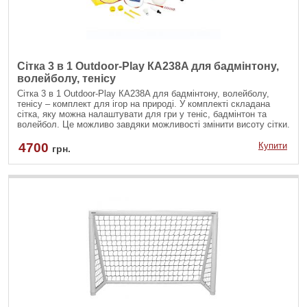
Сітка 3 в 1 Outdoor-Play КА238A для бадмінтону,
волейболу, тенісу
Сітка 3 в 1 Outdoor-Play КА238A для бадмінтону, волейболу,
тенісу – комплект для ігор на природі. У комплекті складана
сітка, яку можна налаштувати для гри у теніс, бадмінтон та
волейбол. Це можливо завдяки можливості змінити висоту сітки.
Як обтяжувач використовуються ємності, в які потрібно налити
воду. Також у комплекті йде 2 ракетки для тенісу, два м'ячики
4700
Купити
грн.
для тенісу, дві ракетки для бадмінтону та воланчик до них, м'яч
для волейболу та насос до нього.