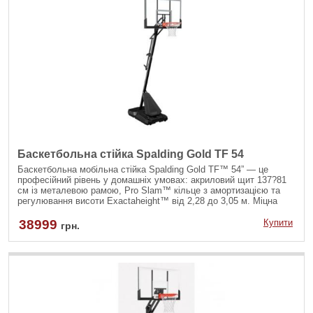
Баскетбольна стійка Spalding Gold TF 54
Баскетбольна мобільна стійка Spalding Gold TF™ 54” — це
професійний рівень у домашніх умовах: акриловий щит 137?81
см із металевою рамою, Pro Slam™ кільце з амортизацією та
регулювання висоти Exactaheight™ від 2,28 до 3,05 м. Міцна
сталева конструкція, великі колеса та база на 140 л
забезпечують стабільність і зручність у використанні.
38999
Купити
грн.