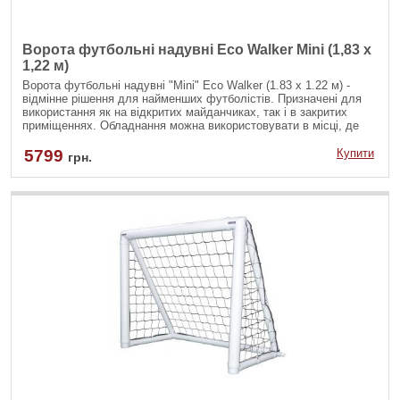
Ворота футбольні надувні Eco Walker Mini (1,83 x
1,22 м)
Ворота футбольні надувні "Mini" Eco Walker (1.83 x 1.22 м) -
відмінне рішення для найменших футболістів. Призначені для
використання як на відкритих майданчиках, так і в закритих
приміщеннях. Обладнання можна використовувати в місці, де
немає можливості встановити стаціонарні ворота. Ворота
відрізняються стійкістю, міцністю, легкістю монтажу та
5799
Купити
грн.
ергономічністю. Облаштувати поле для гри в футбол можна в
будь-якому місці. Ворота надуваються за допомогою насосу
(входить до комплекту), фіксуються анкерами.