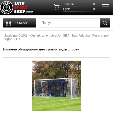
Товарів
0
Cума
0
Каталог
Spalding (США)
KArt ukraine
LiveUp
SBA
InterAtletika
Pesmenpol
Vigor
FOX
Вуличне обладнання для ігрових видів спорту