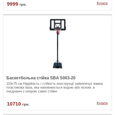
налаштувати та переміщувати.
9999
Купити
грн.
Баскетбольна стійка SBA S003-20
110x75 см.Надійність і стійкість конструкції забезпечує важка
пластикова база, яка наповнюється водою або піском, в
поєднанні з опорою самої стійки
10710
Купити
грн.