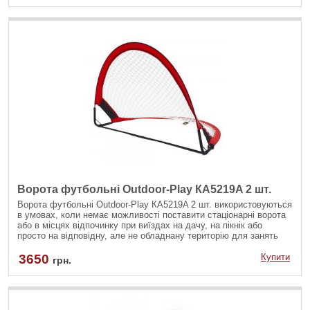
будь-якому місці. Ворота надуваються за допомогою насосу
(входить до комплекту), фіксуються анкерами.
Ворота футбольні Outdoor-Play КА5219A 2 шт.
Ворота футбольні Outdoor-Play КА5219A 2 шт. використовуються
в умовах, коли немає можливості поставити стаціонарні ворота
або в місцях відпочинку при виїздах на дачу, на пікнік або
просто на відповідну, але не обладнану територію для занять
футболом.
3650
Купити
грн.