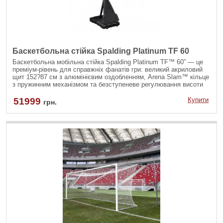
Баскетбольна стійка Spalding Platinum TF 60
Баскетбольна мобільна стійка Spalding Platinum TF™ 60” — це
преміум-рівень для справжніх фанатів гри: великий акриловий
щит 152?87 см з алюмінієвим оздобленням, Arena Slam™ кільце
з пружинним механізмом та безступеневе регулювання висоти
за допомогою гвинтового домкрата. Надійна сталева опора,
коліщата та містка база на 151 л забезпечують максимальну
51999
Купити
грн.
стійкість і мобільність.