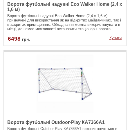
Ворота футбольні надувні Eco Walker Home (2,4 x
1,6 м)
Ворота футбольні надувні Eco Walker Home (2,4 x 1,6 м)
призначені для використання як на відкритих майданчиках, так і
в закритих приміщеннях. Обладнання можна використовувати в
місці, де немає можливості встановити стаціонарні ворота.
Ворота відрізняються стійкістю, міцністю, легкістю монтажу.
Облаштувати поле для гри в футбол можна в будь-якому місці.
6498
Купити
грн.
Ворота надуваються за допомогою насосу (входить до
комплекту), фіксуються анкерами.
Ворота футбольні Outdoor-Play КА7366A1
Ворота футбольні Outdoor-Play КА7366A1 використовується в