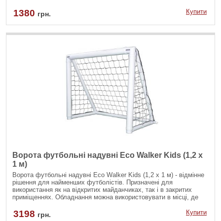
навантаження під час інтенсивних ігор. Вузлове плетіння робить
сітку стійкою до розтягування, що особливо важливо для
1380
Купити
грн.
підтримки правильного натягу під час експлуатації.
Ворота футбольні надувні Eco Walker Kids (1,2 x
1 м)
Ворота футбольні надувні Eco Walker Kids (1,2 x 1 м) - відмінне
рішення для найменших футболістів. Призначені для
використання як на відкритих майданчиках, так і в закритих
приміщеннях. Обладнання можна використовувати в місці, де
немає можливості встановити стаціонарні ворота. Ворота
відрізняються стійкістю, міцністю, легкістю монтажу та
3198
Купити
грн.
ергономічністю. Облаштувати поле для гри в футбол можна в