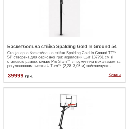
Баскетбольна стійка Spalding Gold In Ground 54
Стаціонарна баскетбольна стійка Spalding Gold In-Ground TF™
54” створена для серйозної гри: акриловий щит 137?81 см зі
сталевою рамою, кільце Pro Slam™ з пружинним механізмом та
регулюванням висоти U-Turn™ (2,28–3,05 м) забезпечують
професійний рівень тренувань. Міцна трикомпонентна опора з
квадратної сталевої труби гарантує виняткову стабільність та
39999
Купити
грн.
довговічність.