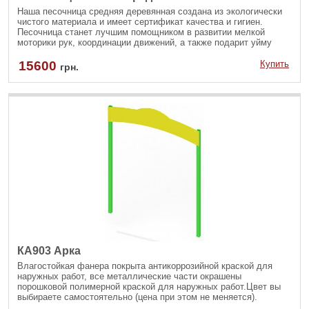
Наша песочница средняя деревянная создана из экологически
чистого материала и имеет сертификат качества и гигиен.
Песочница станет лучшим помощником в развитии мелкой
моторики рук, координации движений, а также подарит уйму
положительных эмоций и подарит разнообразие игр с сухим и
мокрым песком самым маленьким пользователям.
15600
Купить
грн.
КА903 Арка
Влагостойкая фанера покрыта антикоррозийной краской для
наружных работ, все металлические части окрашены
порошковой полимерной краской для наружных работ.Цвет вы
выбираете самостоятельно (цена при этом не меняется).