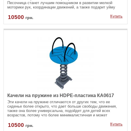
Песочница станет лучшим помощником в развитии мелкой
моторики рук, координации движений, а также подарит уйму
положительных эмоций и подарит разнообразие игр с сухим и
мокрым песком самым маленьким пользователям.
10500
Купить
грн.
Качели на пружине из HDPE-пластика КА0617
Эти качели на пружине отличаются от других тем, что ее
сиденье более открыто, что дает больше свободы движения,
также она более универсальна, подойдет для детей всех
возрастов, потому что более минималистичная и может
раскачиваться больше.
10500
Купить
грн.