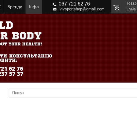
067 721 62 76
Товар
ї
Бренди
Інфо
lvivsportshop@gmail.com
Cума