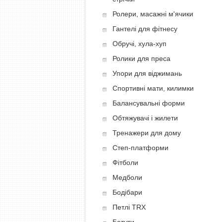
Ролери, масажні м'ячики
Гантелі для фітнесу
Обручі, хула-хуп
Ролики для преса
Упори для віджимань
Спортивні мати, килимки
Балансувальні форми
Обтяжувачі і жилети
Тренажери для дому
Степ-платформи
Фітболи
Медболи
Бодібари
Петлі TRX