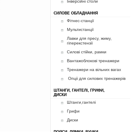
Інверсійні столи
СИЛОВЕ ОБЛАДНАННЯ
Фітнес-станції
Мультистанції
Лавки для пресу, жиму,
гіперекстензії
Силові стійки, рамки
Вантажоблокові тренажери
Тренажери на вільних вагах
Опціі для силових тренажерів
ШТАНГИ, ГАНТЕЛІ, ГРИФИ,
ДИСКИ
Штанги,гантелі
Грифи
Диски
ПОЯСИ, ЛЯМКИ, РУЧКИ,