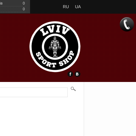
ів
0
RU
UA
0