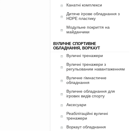
Канатні комплекси
Дитяче ігрове обладнання з
HDPE пластику
Модульне покриття на
майданчики
ВУЛИЧНЕ СПОРТИВНЕ
ОБЛАДНАННЯ, ВОРКАУТ
Вуличні тренажери
Вуличні тренажери з
регульованим навантаженням
Вуличне гімнастичне
обладнання
Вуличне обладнання для
ігрових видів спорту
Аксесуари
Реабілітаційні вуличні
тренажери
Воркаут обладнання