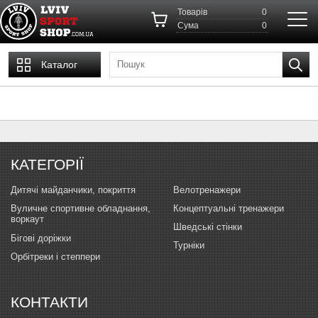
Товарів
0
Cума
0
Каталог
КАТЕГОРІЇ
Дитячі майданчики, покриття
Велотренажери
Вуличне спортивне обладнання,
Концептуальні тренажери
воркаут
Шведські стінки
Бігові доріжки
Турніки
Орбітреки і степпери
КОНТАКТИ