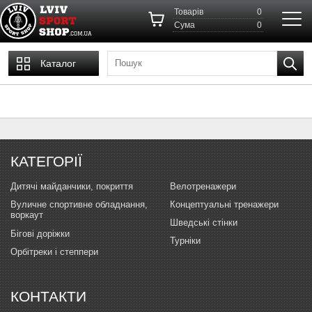
Товарів
0
Cума
0
Каталог
КАТЕГОРІЇ
Дитячі майданчики, покриття
Велотренажери
Вуличне спортивне обладнання,
Концептуальні тренажери
воркаут
Шведські стінки
Бігові доріжки
Турніки
Орбітреки і степпери
КОНТАКТИ