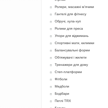
Ролери, масажні м'ячики
Гантелі для фітнесу
Обручі, хула-хуп
Ролики для преса
Упори для віджимань
Спортивні мати, килимки
Балансувальні форми
Обтяжувачі і жилети
Тренажери для дому
Степ-платформи
Фітболи
Медболи
Бодібари
Петлі TRX