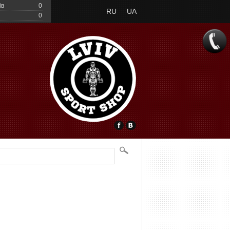
ів
0
RU
UA
0