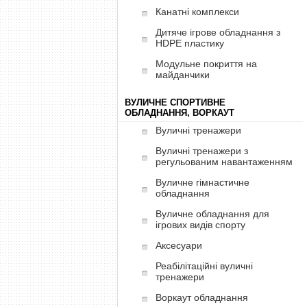
Канатні комплекси
Дитяче ігрове обладнання з
HDPE пластику
Модульне покриття на
майданчики
ВУЛИЧНЕ СПОРТИВНЕ
ОБЛАДНАННЯ, ВОРКАУТ
Вуличні тренажери
Вуличні тренажери з
регульованим навантаженням
Вуличне гімнастичне
обладнання
Вуличне обладнання для
ігрових видів спорту
Аксесуари
Реабілітаційні вуличні
тренажери
Воркаут обладнання