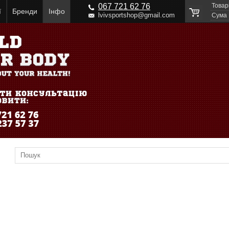
067 721 62 76
Товар
ї
Бренди
Інфо
lvivsportshop@gmail.com
Cума