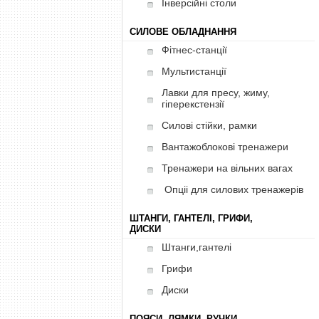
Інверсійні столи
СИЛОВЕ ОБЛАДНАННЯ
Фітнес-станції
Мультистанції
Лавки для пресу, жиму,
гіперекстензії
Силові стійки, рамки
Вантажоблокові тренажери
Тренажери на вільних вагах
Опціі для силових тренажерів
ШТАНГИ, ГАНТЕЛІ, ГРИФИ,
ДИСКИ
Штанги,гантелі
Грифи
Диски
ПОЯСИ, ЛЯМКИ, РУЧКИ,