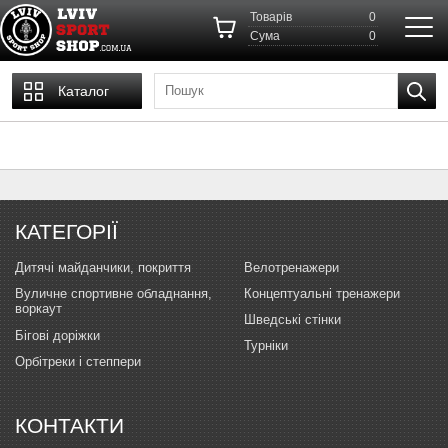
Товарів
0
Cума
0
Каталог
КАТЕГОРІЇ
Дитячі майданчики, покриття
Велотренажери
Вуличне спортивне обладнання,
Концептуальні тренажери
воркаут
Шведські стінки
Бігові доріжки
Турніки
Орбітреки і степпери
КОНТАКТИ