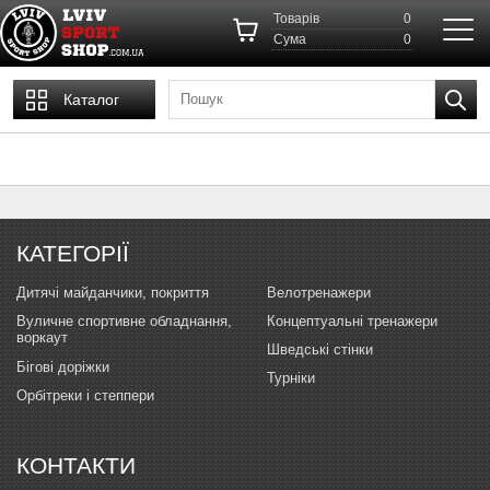
Товарів
0
Cума
0
Каталог
КАТЕГОРІЇ
Дитячі майданчики, покриття
Велотренажери
Вуличне спортивне обладнання,
Концептуальні тренажери
воркаут
Шведські стінки
Бігові доріжки
Турніки
Орбітреки і степпери
КОНТАКТИ