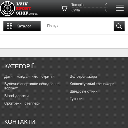
Товарів
0
Cума
0
Каталог
КАТЕГОРІЇ
Дитячі майданчики, покриття
Велотренажери
Вуличне спортивне обладнання,
Концептуальні тренажери
воркаут
Шведські стінки
Бігові доріжки
Турніки
Орбітреки і степпери
КОНТАКТИ