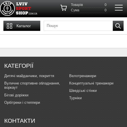
Товарів
0
Cума
0
Каталог
КАТЕГОРІЇ
Дитячі майданчики, покриття
Велотренажери
Вуличне спортивне обладнання,
Концептуальні тренажери
воркаут
Шведські стінки
Бігові доріжки
Турніки
Орбітреки і степпери
КОНТАКТИ