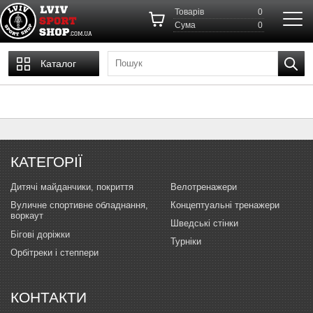
Товарів
0
Cума
0
Каталог
КАТЕГОРІЇ
Дитячі майданчики, покриття
Велотренажери
Вуличне спортивне обладнання,
Концептуальні тренажери
воркаут
Шведські стінки
Бігові доріжки
Турніки
Орбітреки і степпери
КОНТАКТИ