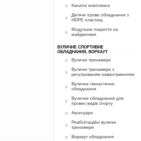
Канатні комплекси
Дитяче ігрове обладнання з
HDPE пластику
Модульне покриття на
майданчики
ВУЛИЧНЕ СПОРТИВНЕ
ОБЛАДНАННЯ, ВОРКАУТ
Вуличні тренажери
Вуличні тренажери з
регульованим навантаженням
Вуличне гімнастичне
обладнання
Вуличне обладнання для
ігрових видів спорту
Аксесуари
Реабілітаційні вуличні
тренажери
Воркаут обладнання