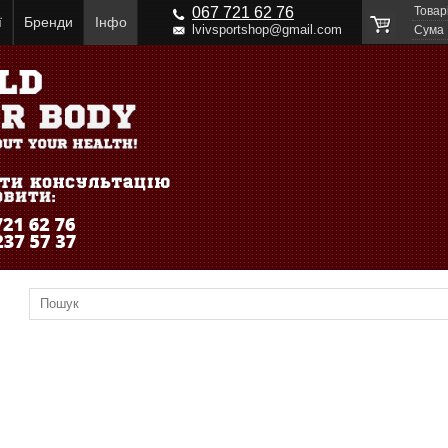
067 721 62 76
Товар
ї
Бренди
Інфо
lvivsportshop@gmail.com
Cума