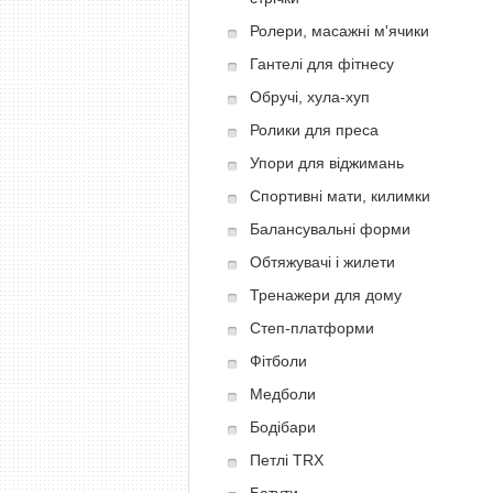
Ролери, масажні м'ячики
Гантелі для фітнесу
Обручі, хула-хуп
Ролики для преса
Упори для віджимань
Спортивні мати, килимки
Балансувальні форми
Обтяжувачі і жилети
Тренажери для дому
Степ-платформи
Фітболи
Медболи
Бодібари
Петлі TRX