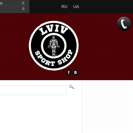
ів
0
RU
UA
0