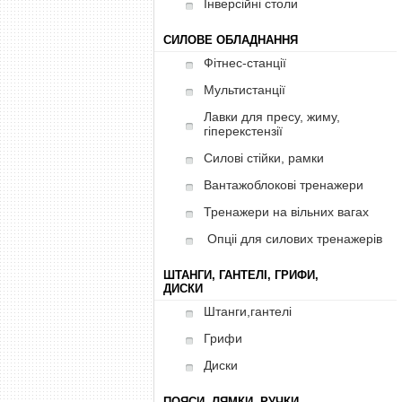
Інверсійні столи
СИЛОВЕ ОБЛАДНАННЯ
Фітнес-станції
Мультистанції
Лавки для пресу, жиму,
гіперекстензії
Силові стійки, рамки
Вантажоблокові тренажери
Тренажери на вільних вагах
Опціі для силових тренажерів
ШТАНГИ, ГАНТЕЛІ, ГРИФИ,
ДИСКИ
Штанги,гантелі
Грифи
Диски
ПОЯСИ, ЛЯМКИ, РУЧКИ,