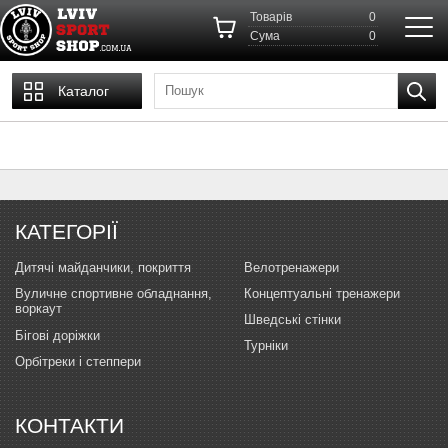
Товарів
0
Cума
0
Каталог
КАТЕГОРІЇ
Дитячі майданчики, покриття
Велотренажери
Вуличне спортивне обладнання,
Концептуальні тренажери
воркаут
Шведські стінки
Бігові доріжки
Турніки
Орбітреки і степпери
КОНТАКТИ