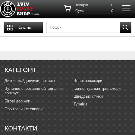
Товарів
0
Cума
0
Каталог
КАТЕГОРІЇ
Дитячі майданчики, покриття
Велотренажери
Вуличне спортивне обладнання,
Концептуальні тренажери
воркаут
Шведські стінки
Бігові доріжки
Турніки
Орбітреки і степпери
КОНТАКТИ