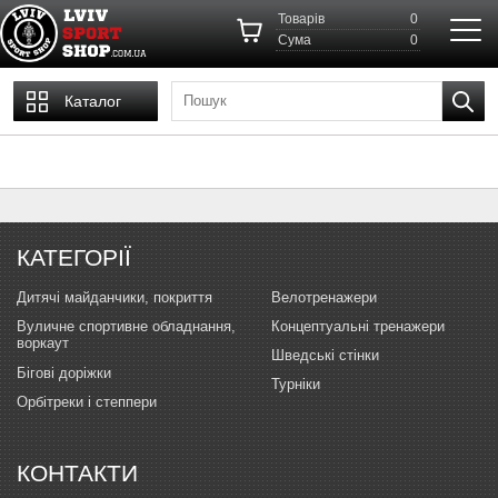
Товарів
0
Cума
0
Каталог
КАТЕГОРІЇ
Дитячі майданчики, покриття
Велотренажери
Вуличне спортивне обладнання,
Концептуальні тренажери
воркаут
Шведські стінки
Бігові доріжки
Турніки
Орбітреки і степпери
КОНТАКТИ