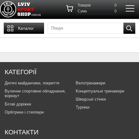
Товарів
0
Cума
0
Каталог
КАТЕГОРІЇ
Дитячі майданчики, покриття
Велотренажери
Вуличне спортивне обладнання,
Концептуальні тренажери
воркаут
Шведські стінки
Бігові доріжки
Турніки
Орбітреки і степпери
КОНТАКТИ