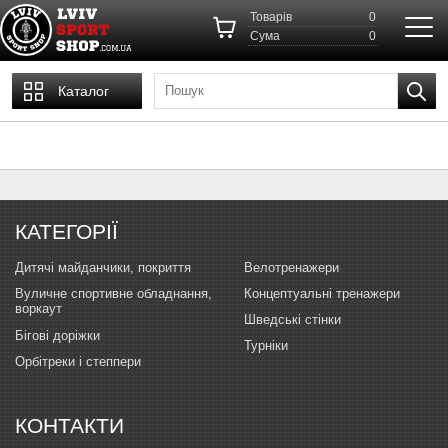
Товарів
0
Cума
0
Каталог
КАТЕГОРІЇ
Дитячі майданчики, покриття
Велотренажери
Вуличне спортивне обладнання,
Концептуальні тренажери
воркаут
Шведські стінки
Бігові доріжки
Турніки
Орбітреки і степпери
КОНТАКТИ