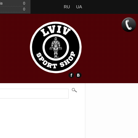
ів
0
RU
UA
0