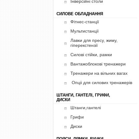
Інверсійні столи
СИЛОВЕ ОБЛАДНАННЯ
Фітнес-станції
Мультистанції
Лавки для пресу, жиму,
гіперекстензії
Силові стійки, рамки
Вантажоблокові тренажери
Тренажери на вільних вагах
Опціі для силових тренажерів
ШТАНГИ, ГАНТЕЛІ, ГРИФИ,
ДИСКИ
Штанги,гантелі
Грифи
Диски
ПОЯСИ, ЛЯМКИ, РУЧКИ,