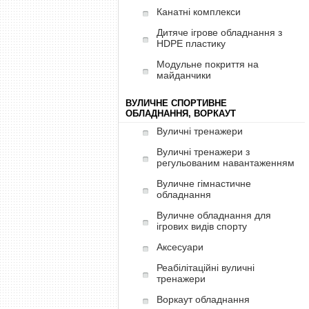
Канатні комплекси
Дитяче ігрове обладнання з
HDPE пластику
Модульне покриття на
майданчики
ВУЛИЧНЕ СПОРТИВНЕ
ОБЛАДНАННЯ, ВОРКАУТ
Вуличні тренажери
Вуличні тренажери з
регульованим навантаженням
Вуличне гімнастичне
обладнання
Вуличне обладнання для
ігрових видів спорту
Аксесуари
Реабілітаційні вуличні
тренажери
Воркаут обладнання