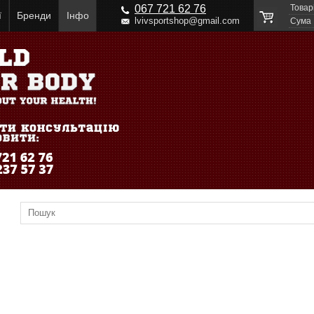
067 721 62 76
Товар
ї
Бренди
Інфо
lvivsportshop@gmail.com
Cума