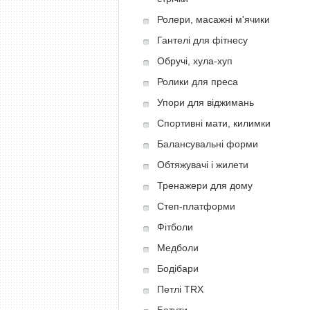
Ролери, масажні м'ячики
Гантелі для фітнесу
Обручі, хула-хуп
Ролики для преса
Упори для віджимань
Спортивні мати, килимки
Балансувальні форми
Обтяжувачі і жилети
Тренажери для дому
Степ-платформи
Фітболи
Медболи
Бодібари
Петлі TRX