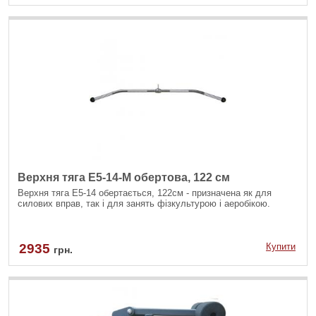
Верхня тяга E5-14-M обертова, 122 см
Верхня тяга Е5-14 обертається, 122см - призначена як для
силових вправ, так і для занять фізкультурою і аеробікою.
2935
Купити
грн.