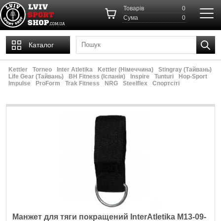
Товарів
0
Cума
0
Каталог
Kettler
Torneo
Inter Atletika
Kettler (Німеччина)
Stingray (Тайвань)
Life Gear (Тайвань)
ВН Fitness (Іспанія)
Inspire
Tunturi
Hop-Sport
Impulse
ProForm
Trak Fitness
NRG
Steelflex
Спортсіті
Манжет для тяги покращений InterAtletika M13-09-