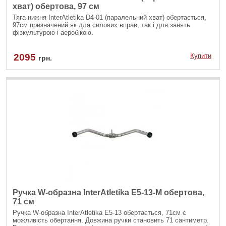
хват) обертова, 97 см
Тяга нижня InterAtletika D4-01 (паралельний хват) обертається,
97см призначений як для силових вправ, так і для занять
фізкультурою і аеробікою.
2095
Купити
грн.
Ручка W-образна InterAtletika E5-13-M обертова,
71 см
Ручка W-образна InterAtletika Е5-13 обертається, 71см є
можливість обертання. Довжина ручки становить 71 сантиметр.