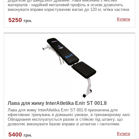
додатком до шведської драбини. Лава виконана з якісних
матеріалів - надійний металевий профіль в основі дозволить
виконувати вправи користувачеві вагою до 120 кг, м'яка частина
навісу виготовлена зі зносостійкого поролону, обшитого
високоякісним шкірзамінником.
5250
Купити
грн.
Лава для жиму InterAtletika Еліт ST 001.8
Лава для жиму InterAtletika Еліт ST 001.8 призначена для
ефективних тренувань в домашніх умовах, в тренажерному залі.
Обладнання експлуатується разом зі стійкою під штангу, що
дозволяє виконувати базові вправи зі штангою і гантелями.
Невеликі габарити, складна конструкція, висока якість
матеріалів, міцність і надійність роблять виріб потрібним і
5400
Купити
грн.
популярним.