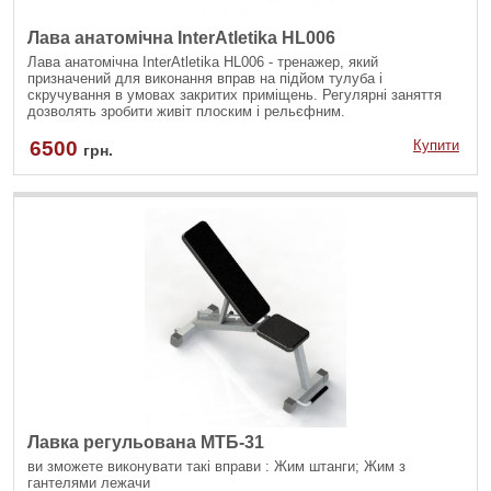
Лава анатомічна InterAtletika HL006
Лава анатомічна InterAtletika HL006 - тренажер, який
призначений для виконання вправ на підйом тулуба і
скручування в умовах закритих приміщень. Регулярні заняття
дозволять зробити живіт плоским і рельєфним.
6500
Купити
грн.
Лавка регульована МТБ-31
ви зможете виконувати такі вправи : Жим штанги; Жим з
гантелями лежачи