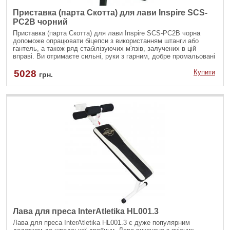
Приставка (парта Скотта) для лави Inspire SCS-
PC2B чорний
Приставка (парта Скотта) для лави Inspire SCS-PC2B чорна
допоможе опрацювати біцепси з використанням штанги або
гантель, а також ряд стабілізуючих м'язів, залучених в цій
вправі. Ви отримаєте сильні, руки з гарним, добре промальовані
рельєфом. І вам не доведеться жертвувати своєю зручністю -
приставка встановлюється на регульовану лаву Inspire, має
5028
Купити
грн.
компактні розміри.
Лава для преса InterAtletika HL001.3
Лава для преса InterAtletika HL001.3 є дуже популярним