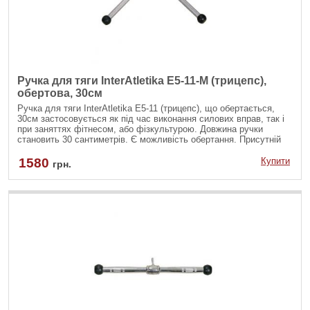
Ручка для тяги InterAtletika E5-11-M (трицепс),
обертова, 30см
Ручка для тяги InterAtletika Е5-11 (трицепс), що обертається,
30см застосовується як під час виконання силових вправ, так і
при заняттях фітнесом, або фізкультурою. Довжина ручки
становить 30 сантиметрів. Є можливість обертання. Присутній
покриття, яке перешкоджає появі іржі.
1580
Купити
грн.