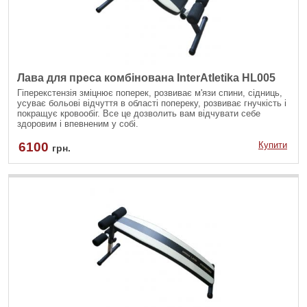
Лава для преса комбінована InterAtletika HL005
Гіперекстензія зміцнює поперек, розвиває м'язи спини, сідниць,
усуває больові відчуття в області попереку, розвиває гнучкість і
покращує кровообіг. Все це дозволить вам відчувати себе
здоровим і впевненим у собі.
6100
Купити
грн.