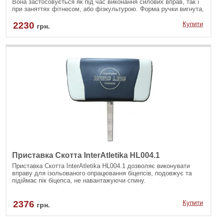
Вона застосовується як під час виконання силових вправ, так і
при заняттях фітнесом, або фізкультурою. Форма ручки вигнута,
W-образна, а на кінцях розміщені спеціальні фіксатори, щоб не
зсковзували руки.
2230
Купити
грн.
Приставка Скотта InterAtletika HL004.1
Приставка Скотта InterAtletika HL004.1 дозволяє виконувати
вправу для ізольованого опрацювання біцепсів, подовжує та
підіймає пік біцепса, не навантажуючи спину.
2376
Купити
грн.