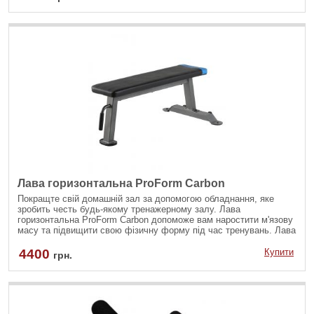
Лава горизонтальна ProForm Carbon
Покращте свій домашній зал за допомогою обладнання, яке
зробить честь будь-якому тренажерному залу. Лава
горизонтальна ProForm Carbon допоможе вам наростити м'язову
масу та підвищити свою фізичну форму під час тренувань. Лава
підходить для найрізноманітніших фітнес-програм та рівнів
навантаження і пропонує потужну підтримку під час
4400
Купити
грн.
найінтенсивніших тренувань з підняття ваги.