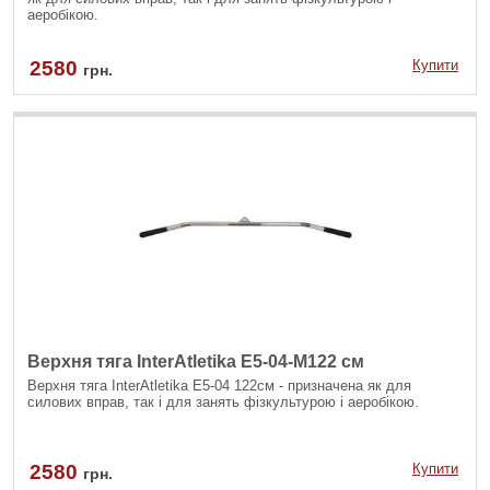
аеробікою.
2580
Купити
грн.
Верхня тяга InterAtletika E5-04-M122 см
Верхня тяга InterAtletika Е5-04 122см - призначена як для
силових вправ, так і для занять фізкультурою і аеробікою.
2580
Купити
грн.