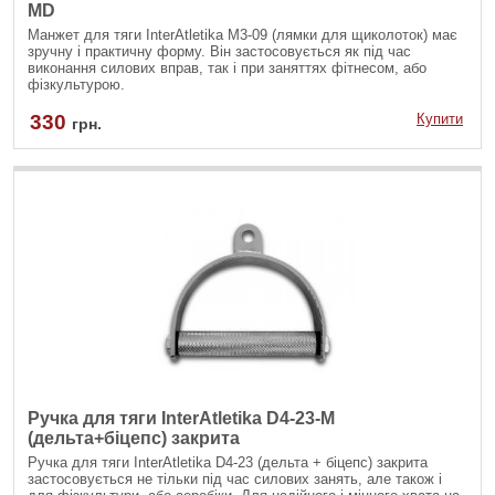
MD
Манжет для тяги InterAtletika М3-09 (лямки для щиколоток) має
зручну і практичну форму. Він застосовується як під час
виконання силових вправ, так і при заняттях фітнесом, або
фізкультурою.
330
Купити
грн.
Ручка для тяги InterAtletika D4-23-M
(дельта+біцепс) закрита
Ручка для тяги InterAtletika D4-23 (дельта + біцепс) закрита
застосовується не тільки під час силових занять, але також і