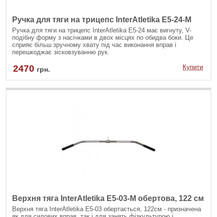
Ручка для тяги на трицепс InterAtletika E5-24-M
Ручка для тяги на трицепс InterAtletika Е5-24 має вигнуту, V-
подібну форму з насічками в двох місцях по обидва боки. Це
сприяє більш зручному хвату під час виконання вправ і
перешкоджає зісковзуванню рук.
2470
Купити
грн.
Верхня тяга InterAtletika E5-03-M обертова, 122 см
Верхня тяга InterAtletika Е5-03 обертається, 122см - призначена
як для силових вправ, так і для занять фізкультурою і