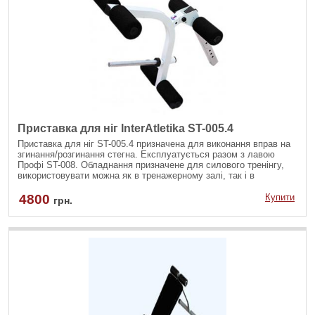
Приставка для ніг InterAtletika ST-005.4
Приставка для ніг ST-005.4 призначена для виконання вправ на
згинання/розгинання стегна. Експлуатується разом з лавою
Профі ST-008. Обладнання призначене для силового тренінгу,
використовувати можна як в тренажерному залі, так і в
домашніх умовах. Виріб виконаний з міцного металевого
профілю, витримує високі навантаження.
4800
Купити
грн.