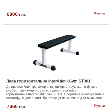
6800
Купити
грн.
Лава горизонтальна InterAtletikGym ST301
До професійних тренажерів, які використовуються в фітнес
клубах і тренажерних залах відноситься лава
горізонтальнаяInterAtletikGym ST301. Спортивне устаткування є
багатофункціональним. Конструкція призначена для виконання
різних вправ на зміцнення основних м'язів. Тренування на
конструкції допоможуть зробити тіло красивим, сильним і
7360
Купити
грн.
рельєфним, а також підвищити витривалість організму.