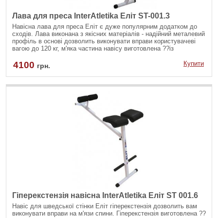
Лава для преса InterAtletika Еліт ST-001.3
Навісна лава для преса Еліт є дуже популярним додатком до
сходів. Лава виконана з якісних матеріалів - надійний металевий
профіль в основі дозволить виконувати вправи користувачеві
вагою до 120 кг, м'яка частина навісу виготовлена ??із
зносостійкого поролону, обшитого високоякісним
шкірозамінником, в основі знаходяться валики для фіксації ніг.
4100
Купити
грн.
Гіперекстензія навісна InterAtletika Еліт ST 001.6
Навіс для шведської стінки Еліт гіперекстензія дозволить вам
виконувати вправи на м'язи спини. Гіперекстензія виготовлена ??