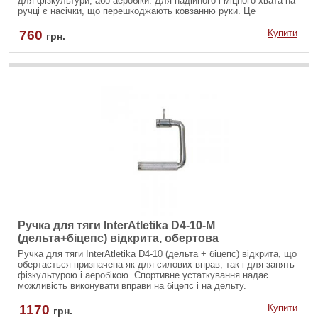
для фізкультури, або аеробіки. Для надійного і міцного хвата на
ручці є насічки, що перешкоджають ковзанню руки. Це
забезпечить зручну і комфортну тренування.
760
Купити
грн.
Ручка для тяги InterAtletika D4-10-M
(дельта+біцепс) відкрита, обертова
Ручка для тяги InterAtletika D4-10 (дельта + біцепс) відкрита, що
обертається призначена як для силових вправ, так і для занять
фізкультурою і аеробікою. Спортивне устаткування надає
можливість виконувати вправи на біцепс і на дельту.
1170
Купити
грн.