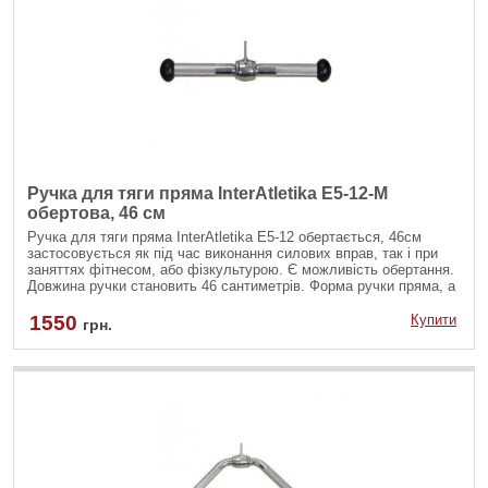
Ручка для тяги пряма InterAtletika E5-12-M
обертова, 46 см
Ручка для тяги пряма InterAtletika Е5-12 обертається, 46см
застосовується як під час виконання силових вправ, так і при
заняттях фітнесом, або фізкультурою. Є можливість обертання.
Довжина ручки становить 46 сантиметрів. Форма ручки пряма, а
на кінцях розміщені спеціальні фіксатори, щоб не зсковзували
руки.
1550
Купити
грн.