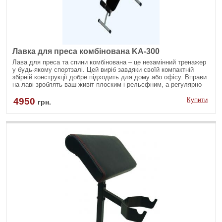
Лавка для преса комбінована KA-300
Лава для преса та спини комбінована – це незамінний тренажер
у будь-якому спортзалі. Цей виріб завдяки своїй компактній
збірній конструкції добре підходить для дому або офісу. Вправи
на лаві зроблять ваш живіт плоским і рельєфним, а регулярно
займаючись, ви зможете здійснити свою мрію про гарні кубики
преса.
4950
Купити
грн.