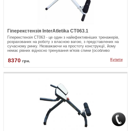
Гіперекстензія InterAtletika СТ063.1
Гіперекстензія СТ063 - це один з найефективніших тренажерів,
розрахованих на роботу з власною вагою, з представлених на
сучасному ринку. Незважаючи на простоту конструкції, йому
немає рівних відносно тренування м'язів спини (особливо
поперекового відділу), ніг і навіть м'язів преса.
8370
Купити
грн.