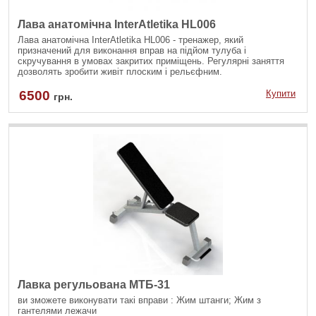
Лава анатомічна InterAtletika HL006
Лава анатомічна InterAtletika HL006 - тренажер, який
призначений для виконання вправ на підйом тулуба і
скручування в умовах закритих приміщень. Регулярні заняття
дозволять зробити живіт плоским і рельєфним.
6500
Купити
грн.
Лавка регульована МТБ-31
ви зможете виконувати такі вправи : Жим штанги; Жим з
гантелями лежачи