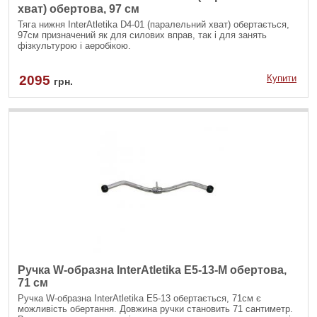
хват) обертова, 97 см
Тяга нижня InterAtletika D4-01 (паралельний хват) обертається,
97см призначений як для силових вправ, так і для занять
фізкультурою і аеробікою.
2095
Купити
грн.
Ручка W-образна InterAtletika E5-13-M обертова,
71 см
Ручка W-образна InterAtletika Е5-13 обертається, 71см є
можливість обертання. Довжина ручки становить 71 сантиметр.