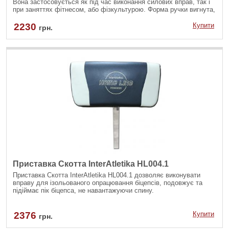
Вона застосовується як під час виконання силових вправ, так і
при заняттях фітнесом, або фізкультурою. Форма ручки вигнута,
W-образна, а на кінцях розміщені спеціальні фіксатори, щоб не
зсковзували руки.
2230
Купити
грн.
Приставка Скотта InterAtletika HL004.1
Приставка Скотта InterAtletika HL004.1 дозволяє виконувати
вправу для ізольованого опрацювання біцепсів, подовжує та
підіймає пік біцепса, не навантажуючи спину.
2376
Купити
грн.