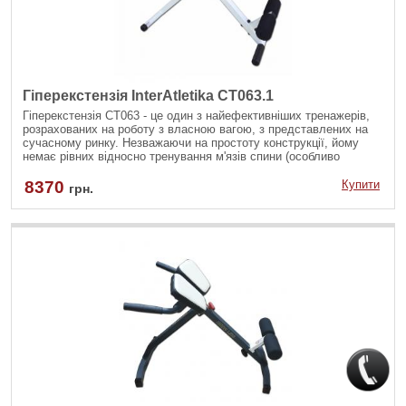
Гіперекстензія InterAtletika СТ063.1
Гіперекстензія СТ063 - це один з найефективніших тренажерів,
розрахованих на роботу з власною вагою, з представлених на
сучасному ринку. Незважаючи на простоту конструкції, йому
немає рівних відносно тренування м'язів спини (особливо
поперекового відділу), ніг і навіть м'язів преса.
8370
Купити
грн.