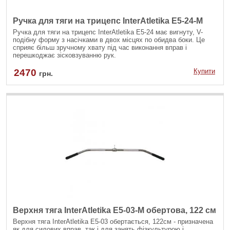
Ручка для тяги на трицепс InterAtletika E5-24-M
Ручка для тяги на трицепс InterAtletika Е5-24 має вигнуту, V-
подібну форму з насічками в двох місцях по обидва боки. Це
сприяє більш зручному хвату під час виконання вправ і
перешкоджає зісковзуванню рук.
2470
Купити
грн.
Верхня тяга InterAtletika E5-03-M обертова, 122 см
Верхня тяга InterAtletika Е5-03 обертається, 122см - призначена
як для силових вправ, так і для занять фізкультурою і