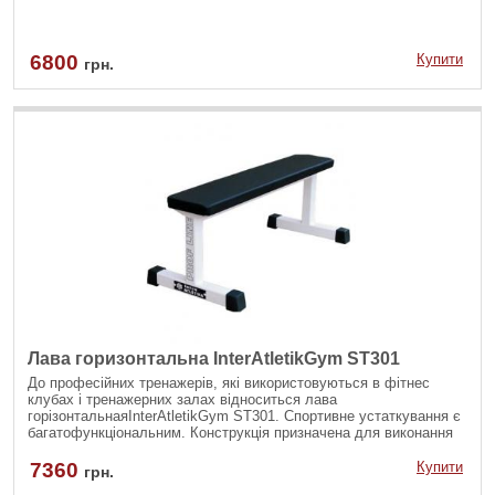
6800
Купити
грн.
Лава горизонтальна InterAtletikGym ST301
До професійних тренажерів, які використовуються в фітнес
клубах і тренажерних залах відноситься лава
горізонтальнаяInterAtletikGym ST301. Спортивне устаткування є
багатофункціональним. Конструкція призначена для виконання
різних вправ на зміцнення основних м'язів. Тренування на
конструкції допоможуть зробити тіло красивим, сильним і
7360
Купити
грн.
рельєфним, а також підвищити витривалість організму.