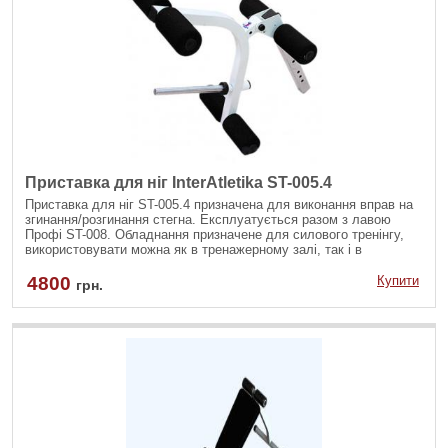
Приставка для ніг InterAtletika ST-005.4
Приставка для ніг ST-005.4 призначена для виконання вправ на
згинання/розгинання стегна. Експлуатується разом з лавою
Профі ST-008. Обладнання призначене для силового тренінгу,
використовувати можна як в тренажерному залі, так і в
домашніх умовах. Виріб виконаний з міцного металевого
профілю, витримує високі навантаження.
4800
Купити
грн.