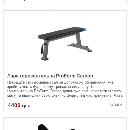
Лава горизонтальна ProForm Carbon
Покращте свій домашній зал за допомогою обладнання, яке
зробить честь будь-якому тренажерному залу. Лава
горизонтальна ProForm Carbon допоможе вам наростити м'язову
масу та підвищити свою фізичну форму під час тренувань. Лава
підходить для найрізноманітніших фітнес-програм та рівнів
навантаження і пропонує потужну підтримку під час
4400
Купити
грн.
найінтенсивніших тренувань з підняття ваги.