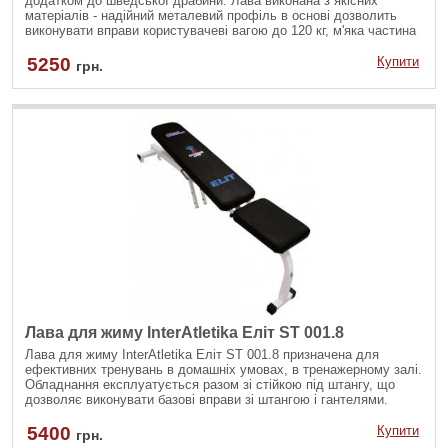
додатком до шведської драбини. Лава виконана з якісних
матеріалів - надійний металевий профіль в основі дозволить
виконувати вправи користувачеві вагою до 120 кг, м'яка частина
навісу виготовлена зі зносостійкого поролону, обшитого
високоякісним шкірзамінником.
5250
Купити
грн.
Лава для жиму InterAtletika Еліт ST 001.8
Лава для жиму InterAtletika Еліт ST 001.8 призначена для
ефективних тренувань в домашніх умовах, в тренажерному залі.
Обладнання експлуатується разом зі стійкою під штангу, що
дозволяє виконувати базові вправи зі штангою і гантелями.
Невеликі габарити, складна конструкція, висока якість
матеріалів, міцність і надійність роблять виріб потрібним і
5400
Купити
грн.
популярним.