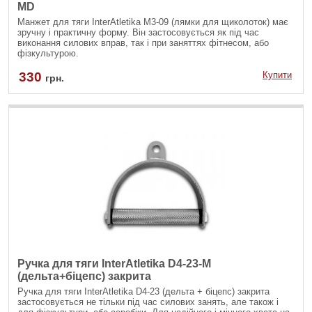
MD
Манжет для тяги InterAtletika М3-09 (лямки для щиколоток) має
зручну і практичну форму. Він застосовується як під час
виконання силових вправ, так і при заняттях фітнесом, або
фізкультурою.
330
Купити
грн.
Ручка для тяги InterAtletika D4-23-M
(дельта+біцепс) закрита
Ручка для тяги InterAtletika D4-23 (дельта + біцепс) закрита
застосовується не тільки під час силових занять, але також і