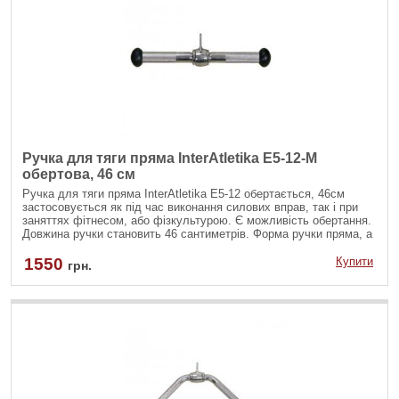
Ручка для тяги пряма InterAtletika E5-12-M
обертова, 46 см
Ручка для тяги пряма InterAtletika Е5-12 обертається, 46см
застосовується як під час виконання силових вправ, так і при
заняттях фітнесом, або фізкультурою. Є можливість обертання.
Довжина ручки становить 46 сантиметрів. Форма ручки пряма, а
на кінцях розміщені спеціальні фіксатори, щоб не зсковзували
руки.
1550
Купити
грн.