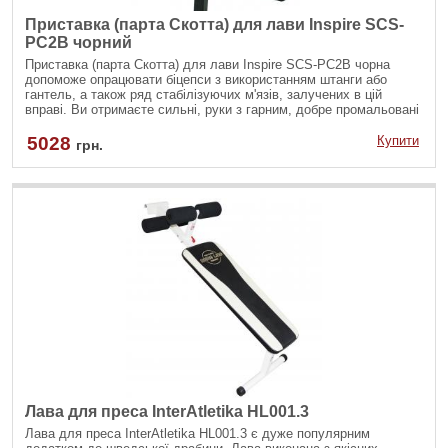
Приставка (парта Скотта) для лави Inspire SCS-
PC2B чорний
Приставка (парта Скотта) для лави Inspire SCS-PC2B чорна
допоможе опрацювати біцепси з використанням штанги або
гантель, а також ряд стабілізуючих м'язів, залучених в цій
вправі. Ви отримаєте сильні, руки з гарним, добре промальовані
рельєфом. І вам не доведеться жертвувати своєю зручністю -
приставка встановлюється на регульовану лаву Inspire, має
5028
Купити
грн.
компактні розміри.
Лава для преса InterAtletika HL001.3
Лава для преса InterAtletika HL001.3 є дуже популярним