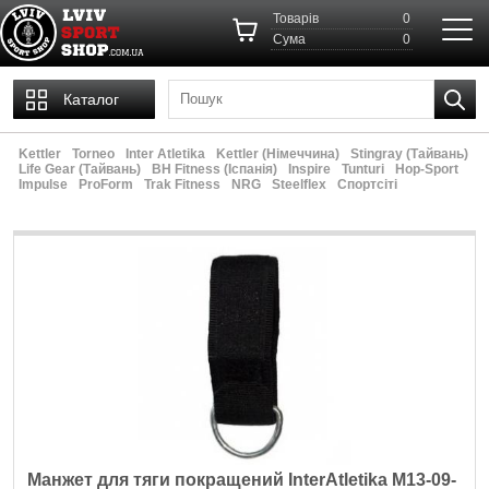
Товарів
0
Cума
0
Каталог
Kettler
Torneo
Inter Atletika
Kettler (Німеччина)
Stingray (Тайвань)
Life Gear (Тайвань)
ВН Fitness (Іспанія)
Inspire
Tunturi
Hop-Sport
Impulse
ProForm
Trak Fitness
NRG
Steelflex
Спортсіті
Манжет для тяги покращений InterAtletika M13-09-