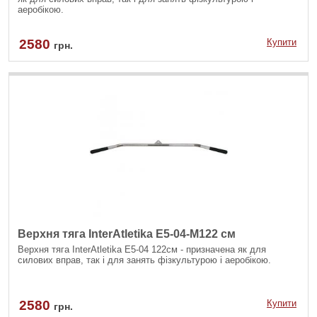
аеробікою.
2580
Купити
грн.
Верхня тяга InterAtletika E5-04-M122 см
Верхня тяга InterAtletika Е5-04 122см - призначена як для
силових вправ, так і для занять фізкультурою і аеробікою.
2580
Купити
грн.