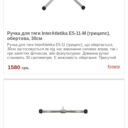
Ручка для тяги InterAtletika E5-11-M (трицепс),
обертова, 30см
Ручка для тяги InterAtletika Е5-11 (трицепс), що обертається,
30см застосовується як під час виконання силових вправ, так і
при заняттях фітнесом, або фізкультурою. Довжина ручки
становить 30 сантиметрів. Є можливість обертання. Присутній
покриття, яке перешкоджає появі іржі.
1580
Купити
грн.