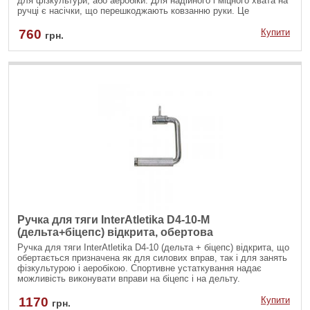
для фізкультури, або аеробіки. Для надійного і міцного хвата на
ручці є насічки, що перешкоджають ковзанню руки. Це
забезпечить зручну і комфортну тренування.
760
Купити
грн.
Ручка для тяги InterAtletika D4-10-M
(дельта+біцепс) відкрита, обертова
Ручка для тяги InterAtletika D4-10 (дельта + біцепс) відкрита, що
обертається призначена як для силових вправ, так і для занять
фізкультурою і аеробікою. Спортивне устаткування надає
можливість виконувати вправи на біцепс і на дельту.
1170
Купити
грн.