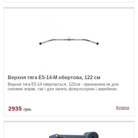
Верхня тяга E5-14-M обертова, 122 см
Верхня тяга Е5-14 обертається, 122см - призначена як для
силових вправ, так і для занять фізкультурою і аеробікою.
2935
Купити
грн.