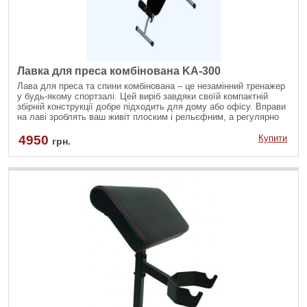
Лавка для преса комбінована KA-300
Лава для преса та спини комбінована – це незамінний тренажер
у будь-якому спортзалі. Цей виріб завдяки своїй компактній
збірній конструкції добре підходить для дому або офісу. Вправи
на лаві зроблять ваш живіт плоским і рельєфним, а регулярно
займаючись, ви зможете здійснити свою мрію про гарні кубики
преса.
4950
Купити
грн.