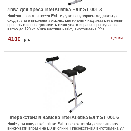
Лава для преса InterAtletika Еліт ST-001.3
Навісна лава для преса Еліт є дуже популярним додатком до
сходів. Лава виконана з якісних матеріалів - надійний металевий
профіль в основі дозволить виконувати вправи користувачеві
вагою до 120 кг, м'яка частина навісу виготовлена ??із
зносостійкого поролону, обшитого високоякісним
шкірозамінником, в основі знаходяться валики для фіксації ніг.
4100
Купити
грн.
Гіперекстензія навісна InterAtletika Еліт ST 001.6
Навіс для шведської стінки Еліт гіперекстензія дозволить вам
виконувати вправи на м'язи спини. Гіперекстензія виготовлена ??