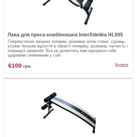
Лава для преса комбінована InterAtletika HL005
Гіперекстензія зміцнює поперек, розвиває м'язи спини, сідниць,
усуває больові відчуття в області попереку, розвиває гнучкість і
покращує кровообіг. Все це дозволить вам відчувати себе
здоровим і впевненим у собі.
6100
Купити
грн.