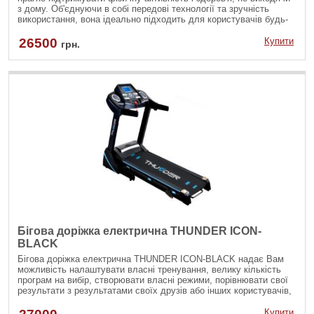
з дому. Об'єднуючи в собі передові технології та зручність
використання, вона ідеально підходить для користувачів будь-
якого рівня підготовки. Ця модель пропонує не тільки
різноманітність тренувальних режимів, а й забезпечує високу
26500
Купити
грн.
безпеку і комфорт під час занять, роблячи її відмінним вибором
для домашніх тренувань.
Бігова доріжка електрична THUNDER ICON-
BLACK
Бігова доріжка електрична THUNDER ICON-BLACK надає Вам
можливість налаштувати власні тренування, велику кількість
програм на вибір, створювати власні режими, порівнювати свої
результати з результатами своїх друзів або інших користувачів,
величезну кількість реальних маршрутів з усього світу, включно
з польськими містами!
Купити