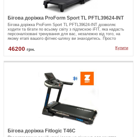
Бігова доріжка ProForm Sport TL PFTL39624-INT
Бігова доріжка ProForm Sport TL PFTL39624-INT дозволяє
ходити та бігати по всьому світу з підпискою iFIT, яка надасть
персоналізовані тренування для вас, незалежно від того, на
якому етапі вашого фітнес-шляху ви знаходитесь. Просто
під'єднайте смартфон або планшет за допомогою Bluetooth, щоб
насолоджуватися тисячами тренувань на відкритому повітрі під
46200
Купити
грн.
керівництвом тренерів iFIT.
Бігова доріжка Fitlogic T46C