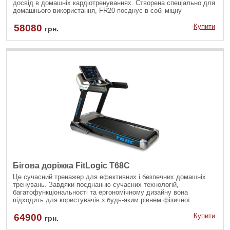
досвід в домашніх кардіотренуваннях. Створена спеціально для
домашнього використання, FR20 поєднує в собі міцну
конструкцію, яку використовують в комерційних моделях, та
необхідні функції й переваги в стильному дизайні мінімалізму,
58080
Купити
грн.
створеному спеціально для доповнення будь-якого домашнього
інтер'єру.
Бігова доріжка FitLogic T68C
Це сучасний тренажер для ефективних і безпечних домашніх
тренувань. Завдяки поєднанню сучасних технологій,
багатофункціональності та ергономічному дизайну вона
підходить для користувачів з будь-яким рівнем фізичної
підготовки. Ця модель пропонує широкий вибір
кардіонавантажувальних програм для підвищення витривалості,
64900
Купити
грн.
спалювання калорій і підтримки загальної фізичної форми.