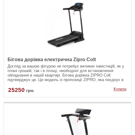
Бігова доріжка електрична Zipro Colt
Догляд за вашою фігурою не потребує великих інвестицій, як у
плані грошей, так і в площі, необхідної для встановлення
обладнання в нашій квартирі. Бігова доріжка ZIPRO Colt
підтверджує це. Це модель із пропозиції ZIPRO, яка поєднує в
собі міцність і оптимальні розміри. Він також має міцну
конструкцію з високим ступенем безпеки. Завдяки цьому він
25250
Купити
грн.
переконає практично всіх.