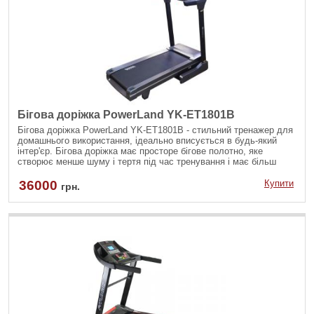
Бігова доріжка PowerLand YK-ET1801B
Бігова доріжка PowerLand YK-ET1801B - стильний тренажер для
домашнього використання, ідеально вписується в будь-який
інтер'єр. Бігова доріжка має просторе бігове полотно, яке
створює менше шуму і тертя під час тренування і має більш
тривалий термін служби. Завдяки своїй конструкції стійке до
розтягування бігове полотно залишається вирівняним центром
36000
Купити
грн.
платформи. Це бігове полотно просякнуте мастилом, що
покращує експлуатаційні характеристики та подовжує термін
служби приводної системи, бігового полотна та роликів при
меншому технічному обслуговуванні. Зручно розташовані кнопки
панелі керування дозволяють легко регулювати параметри
тренування.