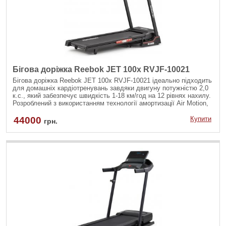
Бігова доріжка Reebok JET 100x RVJF-10021
Бігова доріжка Reebok JET 100x RVJF-10021 ідеально підходить
для домашніх кардіотренувань завдяки двигуну потужністю 2,0
к.с., який забезпечує швидкість 1-18 км/год на 12 рівнях нахилу.
Розроблений з використанням технології амортизації Air Motion,
Jet 100x реагує на кожен удар ногою, передаючи повітря між
амортизаційними подушками, щоб забезпечити підтримку там,
44000
Купити
грн.
де це найбільше необхідно, і привносячи комфорт і ефективність
під час бігу.