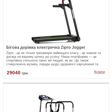
Бігова доріжка електрична Zipro Jogger
Zipro - це не тільки тренажери найвищого класу - це знання та
досвід на вашому шляху до успіху. Наша платформа — це
спортивна спільнота таких же людей, як ви. Це також
стимулююча музика, поради щодо здорового харчування та
гарного самопочуття не лише для вашого тіла, а й для вашого
духу.
29040
Купити
грн.