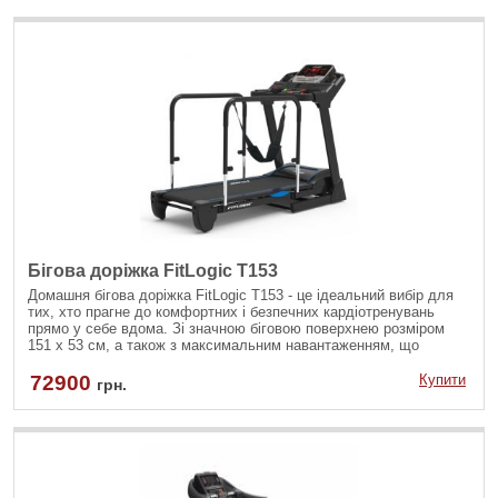
Інтуїтивно зрозуміле управління, функції безпеки та можливість
складання роблять її ідеальним вибором для тих, хто цінує
комфорт і ефективність.
Бігова доріжка FitLogic T153
Домашня бігова доріжка FitLogic T153 - це ідеальний вибір для
тих, хто прагне до комфортних і безпечних кардіотренувань
прямо у себе вдома. Зі значною біговою поверхнею розміром
151 x 53 см, а також з максимальним навантаженням, що
витримується до 150 кг, вона підходить для широкого спектра
вправ, від ходьби до бігу, і забезпечує достатньо місця навіть
72900
Купити
грн.
для високих користувачів, даючи змогу зберігати природний
крок під час тренування.