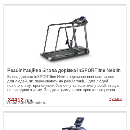
Реабілітаційна бігова доріжка inSPORTline Neblin
Бігова доріжка inSPORTline Neblin відкриває нові можливості
для людей, які перебувають на реабілітації, і для людей
похилого віку, пропонуючи безпечну та ефективну реабілітацію,
не виходячи з дому. Завдяки цьому кожен крок до зміцнення
здоров'я та фізичної форми можливий у комфортних умовах
власного дому. Розроблений для користувачів, яким потрібна
34412
Купити
грн.
Уточнюйте наявність!
підтримка в повсякденному русі, оснащений м’якими поручнями
та знімним ременем безпеки, він забезпечує стабільність і
безпеку на кожному етапі використання. Це ідеальне рішення,
яке дозволяє індивідуально підлаштувати темп реабілітації під
особисті потреби та можливості.