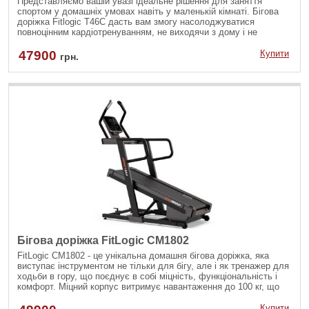
Представляємо вашій увазі ідеальне рішення для заняття
спортом у домашніх умовах навіть у маленькій кімнаті. Бігова
доріжка Fitlogic T46C дасть вам змогу насолоджуватися
повноцінним кардіотренуванням, не виходячи з дому і не
жертвуючи цінним домашнім простором. Чи є ви завзятим
бігуном або тільки починаєте приводити себе у форму, цей
47900
Купити
грн.
снаряд здатний запропонувати вам ефективний спосіб
залишатися активним. Завдяки елегантному дизайну і простим у
використанні функціям/ Fitlogic T46C ідеально доповнить будь-
який домашній інтер'єр або зону тренувань.
Бігова доріжка FitLogic CM1802
FitLogic CM1802 - це унікальна домашня бігова доріжка, яка
виступає інструментом не тільки для бігу, але і як тренажер для
ходьби в гору, що поєднує в собі міцність, функціональність і
комфорт. Міцний корпус витримує навантаження до 100 кг, що
забезпечує довговічність і надійність тренажера.
Купити