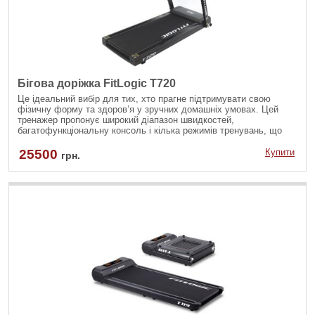
Бігова доріжка FitLogic T720
Це ідеальний вибір для тих, хто прагне підтримувати свою
фізичну форму та здоров’я у зручних домашніх умовах. Цей
тренажер пропонує широкий діапазон швидкостей,
багатофункціональну консоль і кілька режимів тренувань, що
дозволяє налаштувати заняття під індивідуальні потреби.
Завдяки компактній складній конструкції, бігова доріжка легко
25500
Купити
грн.
зберігається, а система безпеки, наявність тримачів для iPad та
для пляшки з водою важлива для спалювання жиру або
розвитку витривалості та вбудовані програми допоможуть
тренуватися з комфортом та ефективністю.