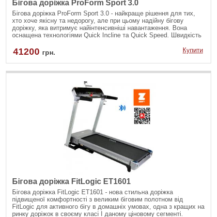
Бігова доріжка ProForm Sport 3.0
Бігова доріжка ProForm Sport 3.0 - найкраще рішення для тих,
хто хоче якісну та недорогу, але при цьому надійну бігову
доріжку, яка витримує найінтенсивніші навантаження. Вона
оснащена технологіями Quick Incline та Quick Speed. Швидкість
та нахил можна регулювати за допомогою кнопок на консолі.
Неважливо, наскільки велика інтенсивність бігу, ви завжди
41200
Купити
грн.
контролюєте своє тренування.
Бігова доріжка FitLogic ET1601
Бігова доріжка FitLogic ET1601 - нова стильна доріжка
підвищеної комфортності з великим біговим полотном від
FitLogic для активного бігу в домашніх умовах, одна з кращих на
ринку доріжок в своєму класі І даному ціновому сегменті.