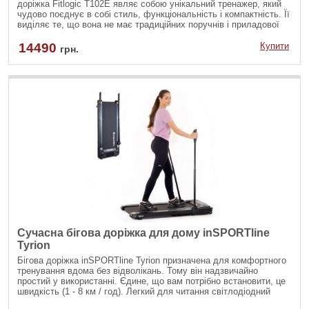
доріжка Fitlogic T102E являє собою унікальний тренажер, який
чудово поєднує в собі стиль, функціональність і компактність. Її
виділяє те, що вона не має традиційних поручнів і приладової
панелі, що робить її ідеальним вибором для сучасних житлових
умов. Дизайн доріжки, що нагадує монолітну плиту, не тільки
14490
Купити
грн.
економить простір, а й вносить елемент стилю у ваш домашній
інтер'єр.
Сучасна бігова доріжка для дому inSPORTline
Tyrion
Бігова доріжка inSPORTline Tyrion призначена для комфортного
тренування вдома без відволікань. Тому він надзвичайно
простий у використанні. Єдине, що вам потрібно встановити, це
швидкість (1 - 8 км / год). Легкий для читання світлодіодний
дисплей показує час, відстань, швидкість та витрачені калорії.