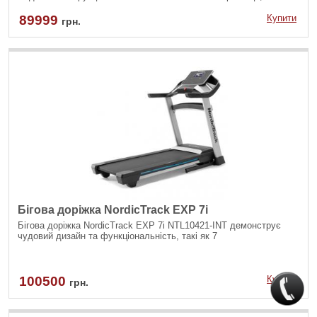
трьохшаровим полотном товщиною 2.5 мм і максимальною
вагою користувача 160 кг гарантує комфортні та безпечні
89999
Купити
грн.
тренування.
Бігова доріжка NordicTrack EXP 7i
Бігова доріжка NordicTrack EXP 7i NTL10421-INT демонструє
чудовий дизайн та функціональність, такі як 7
100500
Купити
грн.