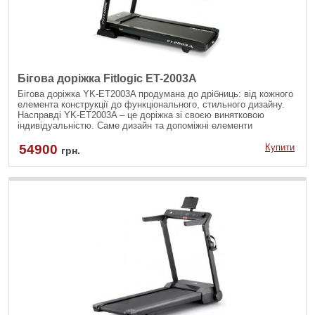
Бігова доріжка Fitlogic ET-2003A
Бігова доріжка YK-ET2003A продумана до дрібниць: від кожного
елемента конструкції до функціонального, стильного дизайну.
Насправді YK-ET2003A – це доріжка зі своєю винятковою
індивідуальністю. Саме дизайн та допоміжні елементи
відтворюють максимальний комфорт та додаткові корисні
функції, що роблять цю доріжку унікальною. Також доріжка
54900
Купити
грн.
сумісна з безкоштовними мобільними додатками FITSHOW та
ZWIFT, де ви можете зберегти прогрес своїх занять або
спробувати варіанти тренувань, запропонованих цими
додатками.