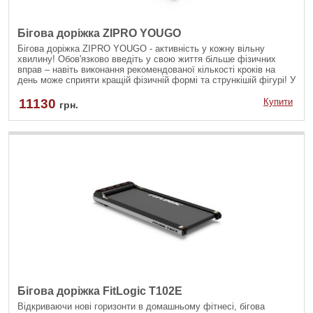
Бігова доріжка ZIPRO YOUGO
Бігова доріжка ZIPRO YOUGO - активність у кожну вільну
хвилину! Обов'язково введіть у свою життя більше фізичних
вправ – навіть виконання рекомендованої кількості кроків на
день може сприяти кращій фізичній формі та стрункішій фігурі! У
цьому вам допоможе ZIPRO YOUGO - сучасна бігова доріжка,
якою ви можете вільно користуватися під час роботи за столом,
11130
Купити
грн.
перегляду телевізора, прослуховування подкастів або участі у
відеоконференції.
Бігова доріжка FitLogic T102E
Відкриваючи нові горизонти в домашньому фітнесі, бігова