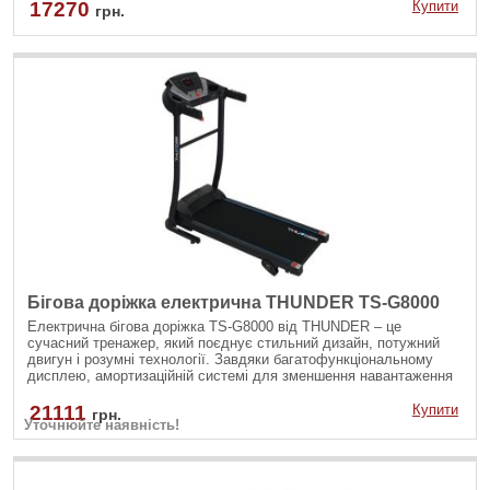
Підлогові колеса полегшать переміщення бігової доріжки з місця
17270
Купити
грн.
на місце, а підставка ззаду дозволяє розмістити її у
вертикальному положенні.
Бігова доріжка електрична THUNDER TS-G8000
Електрична бігова доріжка TS-G8000 від THUNDER – це
сучасний тренажер, який поєднує стильний дизайн, потужний
двигун і розумні технології. Завдяки багатофункціональному
дисплею, амортизаційній системі для зменшення навантаження
на суглоби та програмам тренувань, вона ідеально підходить
для спорту вдома чи в залі. TS-G8000 забезпечує комфорт,
21111
Купити
грн.
Уточнюйте наявність!
продуктивність і мотивацію для досягнення ваших фітнес-цілей!