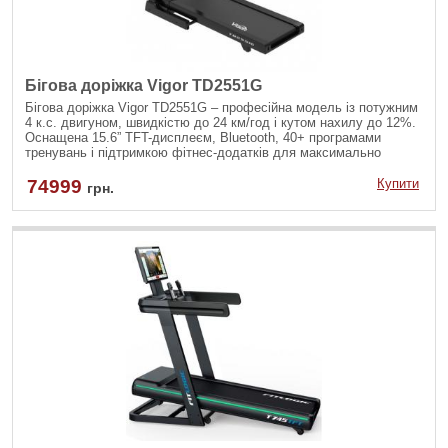
Бігова доріжка Vigor TD2551G
Бігова доріжка Vigor TD2551G – професійна модель із потужним
4 к.с. двигуном, швидкістю до 24 км/год і кутом нахилу до 12%.
Оснащена 15.6” TFT-дисплеєм, Bluetooth, 40+ програмами
тренувань і підтримкою фітнес-додатків для максимально
ефективних занять.
74999
Купити
грн.