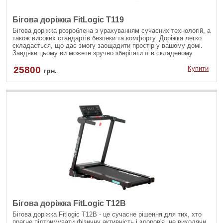
Бігова доріжка FitLogic T119
Бігова доріжка розроблена з урахуванням сучасних технологій, а
також високих стандартів безпеки та комфорту. Доріжка легко
складається, що дає змогу заощадити простір у вашому домі.
Завдяки цьому ви можете зручно зберігати її в складеному
вигляді після тренувань. Компактні розміри в складеному стані
дають змогу зберігати тренажер у невеликих нішах або коморі.
25800
Купити
грн.
Бігова доріжка FitLogic T12B
Бігова доріжка Fitlogic T12B - це сучасне рішення для тих, хто
прагне підтримувати фізичну активність і здоров'я, не виходячи