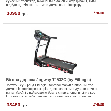
сучасний тренажер, виконаний в лаконічному дизайні, який
підійде під більшість стилів домашнього інтер'єру.
30990
Купити
грн.
Бігова доріжка Jogway TJ532C (by FitLogic)
Jogway - суббренд FitLogic, торгової марки з виробництва
домашніх кардіотренажерів, давно зарекомендували себе на
ринку Україні з найкращого боку в співвідношенні ціни-якості.
Головна мета: забезпечити самостійні заняття фітнесом
максимально доступними, безпечними і ефективними.
33450
Купити
грн.