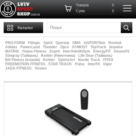
Товарів
0
Cума
0
Каталог
PRO-FORM
Fitlogic
Spirit
Sportop
OMA
inSPORTline
Reebok
Adidas
PowerLand
Thunder
Zipro
GYMOST
TopTrack
Impulse
MATRIX
Yowza Fitness
Esprit
InterAtletikGym
EnergyFIT
HouseFit
Stingray (Тайвань)
Kettler (Німеччина)
Life Gear (Тайвань)
ВН Fitness (Іспанія)
Kettler
SportsArt
Nordic Track
FITEX
FREEMOTION FITNESS
STAR TRACK
Pulse
InterFit
Vigor
JADA FITNESS
Torneo