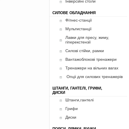
Інверсійні столи
СИЛОВЕ ОБЛАДНАННЯ
Фітнес-станції
Мультистанції
Лавки для пресу, жиму,
гіперекстензії
Силові стійки, рамки
Вантажоблокові тренажери
Тренажери на вільних вагах
Опціі для силових тренажерів
ШТАНГИ, ГАНТЕЛІ, ГРИФИ,
ДИСКИ
Штанги,гантелі
Грифи
Диски
ПОЯСИ, ЛЯМКИ, РУЧКИ,