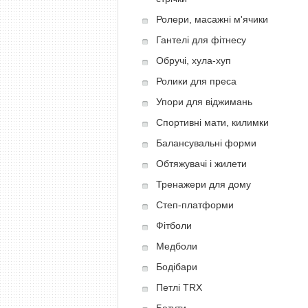
Ролери, масажні м'ячики
Гантелі для фітнесу
Обручі, хула-хуп
Ролики для преса
Упори для віджимань
Спортивні мати, килимки
Балансувальні форми
Обтяжувачі і жилети
Тренажери для дому
Степ-платформи
Фітболи
Медболи
Бодібари
Петлі TRX