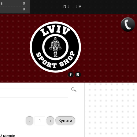
ів
0
RU
UA
0
Купити
12 місяців