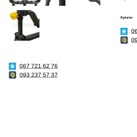
Купити
0
0
067 721 62 76
093 237 57 37