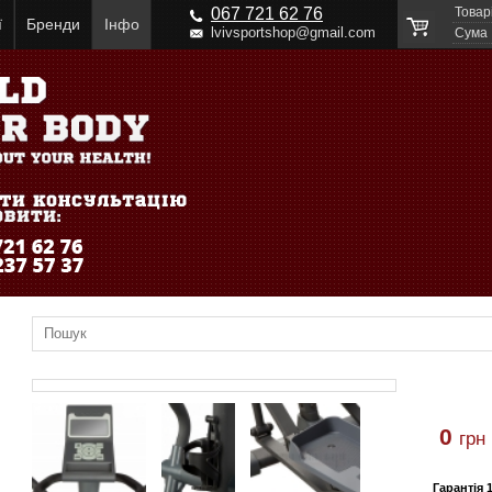
067 721 62 76
Товар
ї
Бренди
Інфо
lvivsportshop@gmail.com
Cума
0
грн
Гарантія 