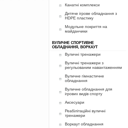
Канатні комплекси
Дитяче ігрове обладнання з
HDPE пластику
Модульне покриття на
майданчики
ВУЛИЧНЕ СПОРТИВНЕ
ОБЛАДНАННЯ, ВОРКАУТ
Вуличні тренажери
Вуличні тренажери з
регульованим навантаженням
Вуличне гімнастичне
обладнання
Вуличне обладнання для
ігрових видів спорту
Аксесуари
Реабілітаційні вуличні
тренажери
Воркаут обладнання