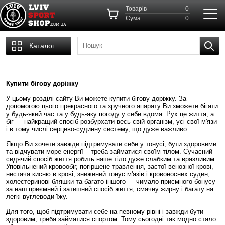
Товарів
0
Cума
0
Каталог
Купити бігову доріжку
У цьому розділі сайту Ви можете купити бігову доріжку. За
допомогою цього прекрасного та зручного апарату Ви зможете бігати
у будь-який час та у будь-яку погоду у себе вдома. Рух це життя, а
біг — найкращий спосіб розбурхати весь свій організм, усі свої м'язи
і в тому числі серцево-судинну систему, що дуже важливо.
Якщо Ви хочете завжди підтримувати себе у тонусі, бути здоровими
та відчувати море енергії – треба займатися своїм тілом. Сучасний
сидячий спосіб життя робить наше тіло дуже слабким та вразливим.
Уповільнений кровообіг, погіршене травлення, застої венозної крові,
нестача кисню в крові, знижений тонус м'язів і кровоносних судин,
холестеринові бляшки та багато іншого — чимало приємного бонусу
за наш приємний і затишний спосіб життя, смачну жирну і багату на
легкі вуглеводи їжу.
Для того, щоб підтримувати себе на певному рівні і завжди бути
здоровим, треба займатися спортом. Тому сьогодні так модно стало