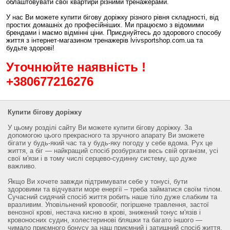
облаштовувати свої квартири різними тренажерами.
У нас Ви можете купити бігову доріжку різного рівня складності, від
простих домашніх до професійніших. Ми працюємо з відомими
брендами і маємо відмінні ціни. Приєднуйтесь до здорового способу
життя з інтернет-магазином тренажерів lvivsportshop.com.ua та
будьте здорові!
Уточнюйте наявність !
+380677216276
Купити бігову доріжку
У цьому розділі сайту Ви можете купити бігову доріжку. За
допомогою цього прекрасного та зручного апарату Ви зможете
бігати у будь-який час та у будь-яку погоду у себе вдома. Рух це
життя, а біг — найкращий спосіб розбурхати весь свій організм, усі
свої м'язи і в тому числі серцево-судинну систему, що дуже
важливо.
Якщо Ви хочете завжди підтримувати себе у тонусі, бути
здоровими та відчувати море енергії – треба займатися своїм тілом.
Сучасний сидячий спосіб життя робить наше тіло дуже слабким та
вразливим. Уповільнений кровообіг, погіршене травлення, застої
венозної крові, нестача кисню в крові, знижений тонус м'язів і
кровоносних судин, холестеринові бляшки та багато іншого —
чимало приємного бонусу за наш приємний і затишний спосіб життя,