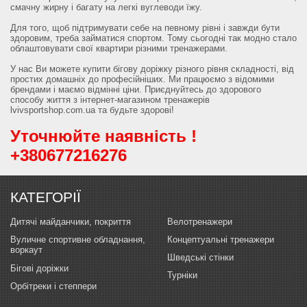
смачну жирну і багату на легкі вуглеводи їжу.
Для того, щоб підтримувати себе на певному рівні і завжди бути
здоровим, треба займатися спортом. Тому сьогодні так модно стало
облаштовувати свої квартири різними тренажерами.
У нас Ви можете купити бігову доріжку різного рівня складності, від
простих домашніх до професійніших. Ми працюємо з відомими
брендами і маємо відмінні ціни. Приєднуйтесь до здорового
способу життя з інтернет-магазином тренажерів
lvivsportshop.com.ua та будьте здорові!
Уточнюйте наявність !
+380677216276
КАТЕГОРІЇ
Дитячі майданчики, покриття
Велотренажери
Вуличне спортивне обладнання,
Концептуальні тренажери
воркаут
Шведські стінки
Бігові доріжки
Турніки
Орбітреки і степпери